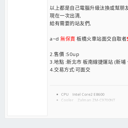
以上都是自己電腦升級汰換或幫朋友
現在一次出清,
給有需要的站友們,
a~d
無保賣
板橋火車站面交自取者
2.售價 :50up
3.地點 :新北市 板南線捷運站 (新
4.交易方式:可面交
CPU Intel Core2 E8600
Cooler Zalman ZM-C9700NT
M/B ASUS P5Q-E
RAM Kingston KHX8500D2K2/4G * 
VGA ASUS DUAL-GTX1050-O2G
HDD1 Plextor PX-AG128M6e/128G