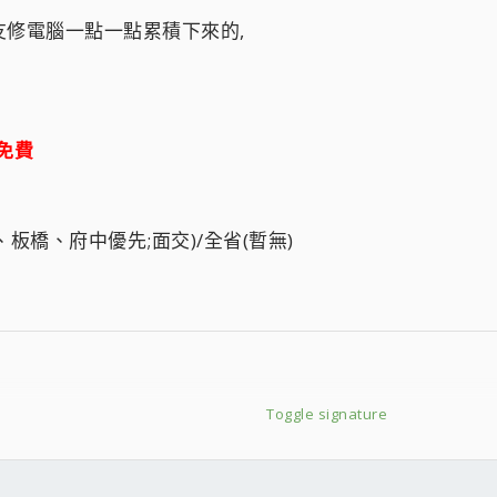
修電腦一點一點累積下來的,
免費
埔、板橋、府中優先;面交)/全省(暫無)
Toggle signature
2
B