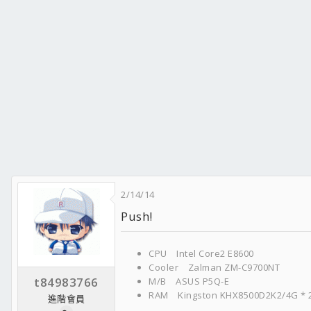
HDD2 Plextor PX-128M5P/128GB
HDD3 Kingston SH100S3B/120G
HDD4 WD6401AALS
HDD5 WD6401AALS
HDD6 WD2002FAEX
DVD-ROM Pioneer DVR-S18L/LBK
POWER Enermax EES620AWT
CASE CM Storm Scout
2/14/14
Push!
CPU Intel Core2 E8600
Cooler Zalman ZM-C9700NT
t84983766
M/B ASUS P5Q-E
RAM Kingston KHX8500D2K2/4G * 
進階會員
VGA ASUS DUAL-GTX1050-O2G