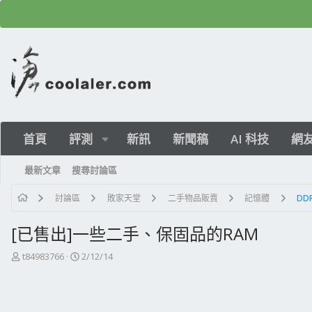
首頁
評測
新訊
新聞稿
AI 科技
網
最新文章
搜尋討論區
討論區
敗家天堂
二手物品販賣
記憶體
DD
[已售出]一些二手、保固品的RAM
主
開
t84983766
2/12/14
題
始
發
日
起
期
人