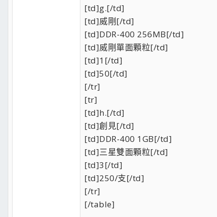
[td]g.[/td]
[td]威剛[/td]
[td]DDR-400 256MB[/td]
[td]威剛單面顆粒[/td]
[td]1[/td]
[td]50[/td]
[/tr]
[tr]
[td]h.[/td]
[td]創見[/td]
[td]DDR-400 1GB[/td]
[td]三星雙面顆粒[/td]
[td]3[/td]
[td]250/支[/td]
[/tr]
[/table]