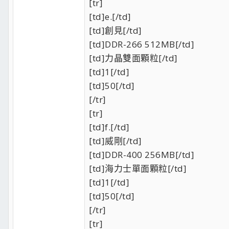
[tr]
[td]e.[/td]
[td]創見[/td]
[td]DDR-266 512MB[/td]
[td]力晶雙面顆粒[/td]
[td]1[/td]
[td]50[/td]
[/tr]
[tr]
[td]f.[/td]
[td]威剛[/td]
[td]DDR-400 256MB[/td]
[td]海力士單面顆粒[/td]
[td]1[/td]
[td]50[/td]
[/tr]
[tr]