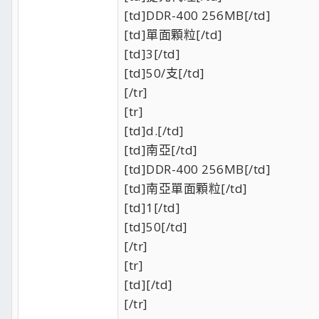
[td]DDR-400 256MB[/td]
[td]單面顆粒[/td]
[td]3[/td]
[td]50/支[/td]
[/tr]
[tr]
[td]d.[/td]
[td]南亞[/td]
[td]DDR-400 256MB[/td]
[td]南亞單面顆粒[/td]
[td]1[/td]
[td]50[/td]
[/tr]
[tr]
[td][/td]
[/tr]