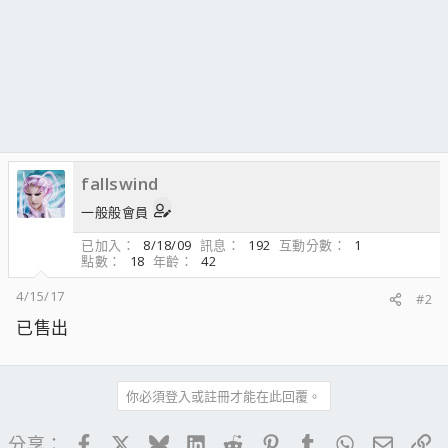
fallswind
一般般會員
已加入
8/18/09
訊息
192
互動分數
1
點數
18
年齡
42
4/15/17
#2
已售出
你必須登入或註冊才能在此回覆。
Facebook
X
Bluesky
LinkedIn
Reddit
Pinterest
Tumblr
WhatsApp
電子郵
連
分享：