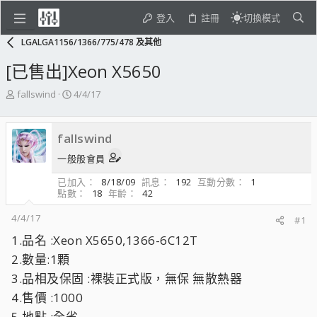
登入
註冊
切換模式
LGALGA1156/1366/775/478 及其他
[已售出]Xeon X5650
主
開
fallswind
4/4/17
題
始
發
日
起
期
fallswind
人
一般般會員
已加入
8/18/09
訊息
192
互動分數
1
點數
18
年齡
42
4/4/17
#1
1.品名 :Xeon X5650,1366-6C12T
2.數量:1顆
3.品相及保固 :裸裝正式版，無保 無散熱器
4.售價 :1000
5.地點 :全省