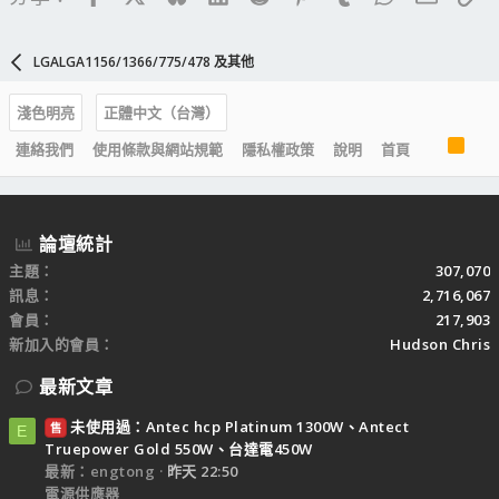
LGALGA1156/1366/775/478 及其他
淺色明亮
正體中文（台灣）
R
連絡我們
使用條款與網站規範
隱私權政策
說明
首頁
S
S
論壇統計
主題
307,070
訊息
2,716,067
會員
217,903
新加入的會員
Hudson Chris
最新文章
未使用過：Antec hcp Platinum 1300W、Antect
售
E
Truepower Gold 550W、台達電450W
最新：engtong
昨天 22:50
電源供應器