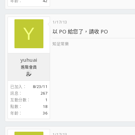
年齡
42
1/17/13
Y
以 PO 給您了，請收 PO
知足常樂
yuhuai
進階會員
已加入
8/23/11
訊息
267
互動分數
1
點數
18
年齡
36
1/17/13