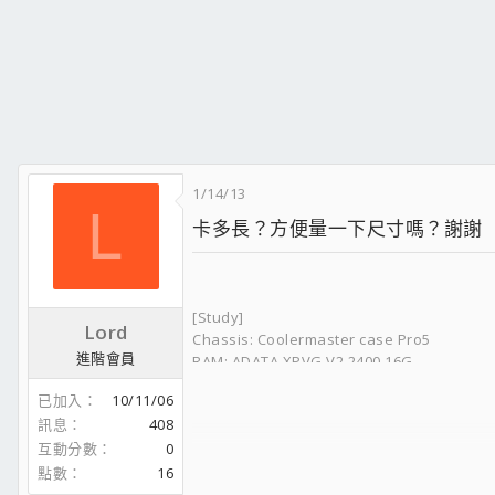
1/14/13
L
卡多長？方便量一下尺寸嗎？謝謝
[Study]
Lord
Chassis: Coolermaster case Pro5
進階會員
RAM: ADATA XPVG V2 2400 16G
CPU: Intel i7 sandy bridge 2300
已加入
10/11/06
cooler: Coolermaster 140XL Nepton 140XL
訊息
408
HDD: SSD 120GB SATA3 1TB RAID 0 (game)
互動分數
0
Graphic card :Sapphire HD7950 G3DDR5 t
DVD RW
點數
16
Operation System: Windows 7 64 bit