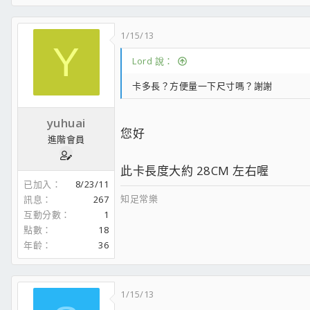
[Living room]
1/15/13
For HTPC use
Y
CPU: Intel E2160
Lord 說：
RAM: ADATA DDR II800 1GB*2
HDD: Seaget 250G SATA 8MB buffer
卡多長？方便量一下尺寸嗎？謝謝
Graphic card: G33 intergated graphic
DVD Dual:BenQ 1620 Pro
yuhuai
Operation System: Vista ultimate 32 bit ed
您好
MCE certificated remote control
進階會員
此卡長度大約 28CM 左右喔
已加入
8/23/11
知足常樂
訊息
267
互動分數
1
點數
18
年齡
36
1/15/13