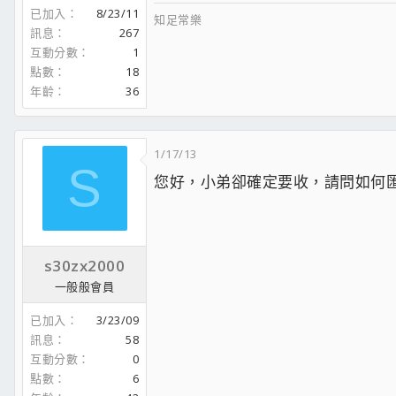
已加入
8/23/11
知足常樂
訊息
267
互動分數
1
點數
18
年齡
36
1/17/13
S
您好，小弟卻確定要收，請問如何匯
s30zx2000
一般般會員
已加入
3/23/09
訊息
58
互動分數
0
點數
6