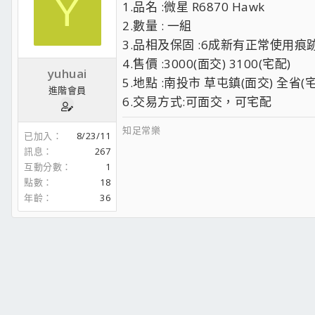
Y
1.品名 :微星 R6870 Hawk
2.數量 : 一組
3.品相及保固 :6成新有正常使用痕
4.售價 :3000(面交) 3100(宅配)
yuhuai
5.地點 :南投市 草屯鎮(面交) 全省(
進階會員
6.交易方式:可面交，可宅配
知足常樂
已加入
8/23/11
訊息
267
互動分數
1
點數
18
年齡
36