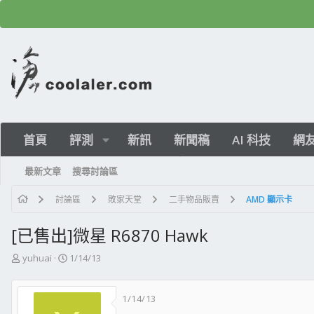
首頁
評測
新訊
新聞稿
AI 科技
網
最新文章
搜尋討論區
討論區
敗家天堂
二手物品販賣
AMD 顯示卡
[已售出]微星 R6870 Hawk
主
開
yuhuai
1/14/13
題
始
發
日
1/14/13
起
期
人