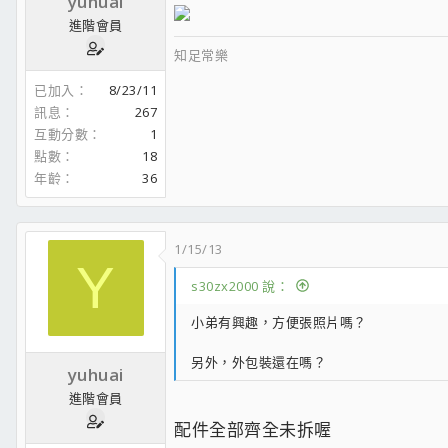
yuhuai
進階會員
知足常樂
已加入
8/23/11
訊息
267
互動分數
1
點數
18
年齡
36
1/15/13
Y
s30zx2000 說：
小弟有興趣，方便張照片嗎？
另外，外包裝還在嗎？
yuhuai
進階會員
配件全部齊全未拆喔