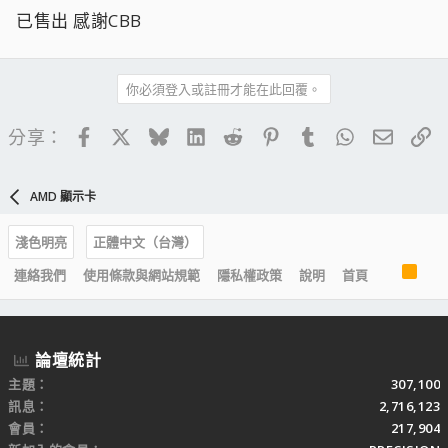
已售出 感謝CBB
你必須登入或註冊才能在此回覆。
Facebook
X
Bluesky
LinkedIn
Reddit
Pinterest
Tumblr
WhatsApp
電子郵
連
分享：
AMD 顯示卡
淺色明亮
正體中文（台灣）
R
連絡我們
使用條款與網站規範
隱私權政策
說明
首頁
S
S
論壇統計
主題
307,100
訊息
2,716,123
會員
217,904