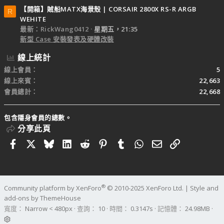
【開箱】賊船MATX海景殼 | CORSAIR 2800X RS-R ARGB
R
WEHITE
最新：RickWang0412
星期五，21:35
新型 Case 安裝發表及硬體改裝
線上統計
線上會員
5
線上來賓
22,663
會員總計
22,668
包含隱身會員的總數。
分享此頁
Facebook
X
Bluesky
LinkedIn
Reddit
Pinterest
Tumblr
WhatsApp
電子郵件
連結
®
Community platform by XenForo
© 2010-2025 XenForo Ltd.
|
Style and
add-ons by ThemeHouse
寬度
查詢
10
時間
0.3147s
記憶體
24.98MB