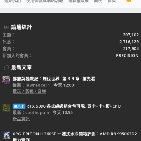
連絡我們
使用條款與網站規範
隱私權政策
說明
首頁
S
S
論壇統計
主題
307,102
訊息
2,716,129
會員
217,904
新加入的會員
PRECISION
最新文章
霹靂英雄戰紀：刜伐世界─第３９章─搶先看
最新：lawrence11
今天 12:00
電玩 / 影視 / 音樂
RTX 5090 各式綑綁組合包再現, 買卡+卡+板+CPU
顯示卡
最新：soothepain
今天 10:55
新品資訊
XPG TRITON II 360SE 一體式水冷開箱評測：AMD R9 9950X3D2
壓力實測