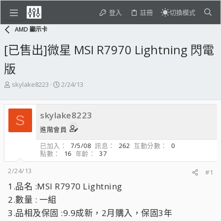
登入
註冊
切換模式
AMD 顯示卡
[已售出]微星 MSI R7970 Lightning 閃電
版
主
開
skylake8223
2/24/13
題
始
發
日
起
期
skylake8223
S
人
進階會員
已加入
7/5/08
訊息
262
互動分數
0
點數
16
年齡
37
2/24/13
#1
1.品名 :MSI R7970 Lightning
2.數量 : 一組
3.品相及保固 :9.9成新，2月購入，保固3年