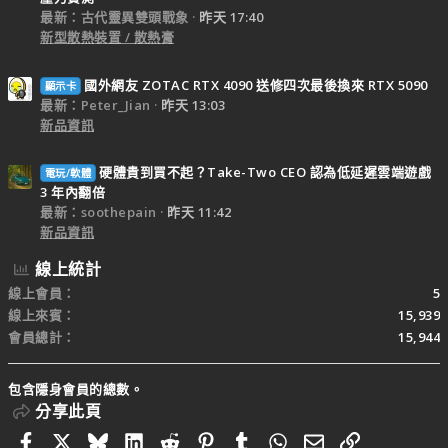
最新：古代靈異雙頭戰象
昨天 17:40
新型散熱裝置 / 散熱膏
國外網友 ZOTAC RTX 4090 送修四次最後換來 RTX 5090
顯示卡
最新：Peter_Jian
昨天 13:03
新品資訊
硬體貴到買不起？Take-Two CEO 認為低延遲雲端遊戲
電玩/軟體
3 年內翻倍
最新：soothepain
昨天 11:42
新品資訊
線上統計
線上會員
5
線上來賓
15,939
會員總計
15,944
包含隱身會員的總數。
分享此頁
Facebook
X
Bluesky
LinkedIn
Reddit
Pinterest
Tumblr
WhatsApp
電子郵件
連結