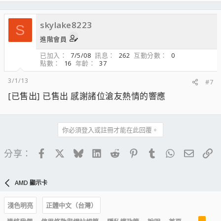
skylake8223
S
進階會員
已加入
7/5/08
訊息
262
互動分數
0
點數
16
年齡
37
3/1/13
#7
[已售出] 已售出 感謝諸位滄友熱情的響應
你必須登入或註冊才能在此回覆。
Facebook
X
Bluesky
LinkedIn
Reddit
Pinterest
Tumblr
WhatsApp
電子郵
連
分享：
AMD 顯示卡
淺色明亮
正體中文（台灣）
R