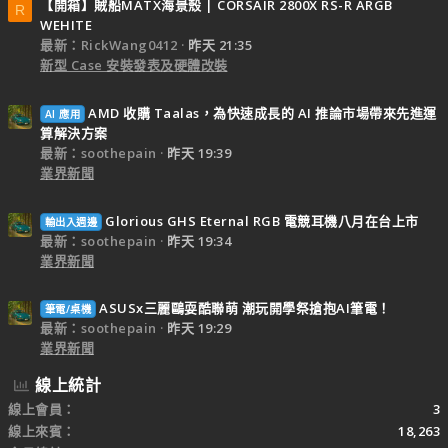
【開箱】賊船MATX海景殼 | CORSAIR 2800X RS-R ARGB
R
WEHITE
最新：RickWang0412
昨天 21:35
新型 Case 安裝發表及硬體改裝
AMD 收購 Taalas，為快速成長的 AI 推論市場帶來先進運
AI 應用
算解決方案
最新：soothepain
昨天 19:39
業界新聞
Glorious GHS Eternal RGB 電競耳機八月在台上市
輸出入週邊
最新：soothepain
昨天 19:34
業界新聞
ASUSx三麗鷗耍酷聯萌 潮玩開學祭搶抱AI筆電！
筆電/桌機
最新：soothepain
昨天 19:29
業界新聞
線上統計
線上會員
3
線上來賓
18,263