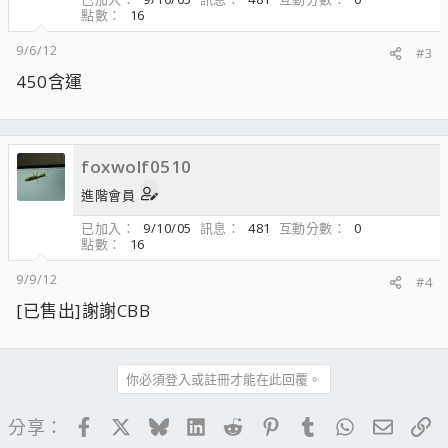
點數
16
9/6/12
#3
450含運
foxwolf0510
進階會員
已加入
9/10/05
訊息
481
互動分數
0
點數
16
9/9/12
#4
[已售出]謝謝CBB
你必須登入或註冊才能在此回覆。
Facebook
X
Bluesky
LinkedIn
Reddit
Pinterest
Tumblr
WhatsApp
電子郵
連
分享：