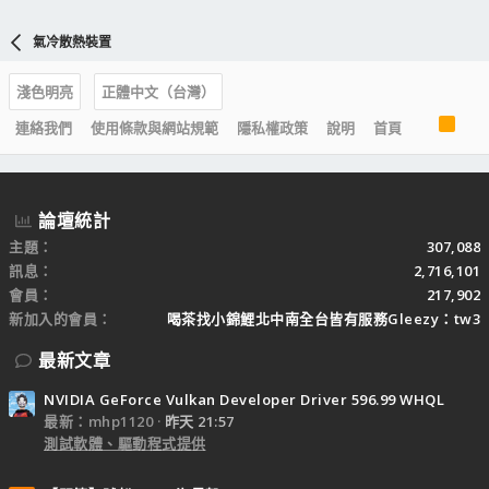
氣冷散熱裝置
淺色明亮
正體中文（台灣）
R
連絡我們
使用條款與網站規範
隱私權政策
說明
首頁
S
S
論壇統計
主題
307,088
訊息
2,716,101
會員
217,902
新加入的會員
喝茶找小錦鯉北中南全台皆有服務Gleezy：tw3
最新文章
NVIDIA GeForce Vulkan Developer Driver 596.99 WHQL
最新：mhp1120
昨天 21:57
測試軟體、驅動程式提供