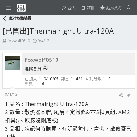
登入
註冊
切換模式
氣冷散熱裝置
[已售出]Thermalright Ultra-120A
主
開
foxwolf0510
9/4/12
題
始
發
日
起
期
foxwolf0510
人
進階會員
已加入
9/10/05
訊息
481
互動分數
0
點數
16
9/4/12
#1
1.品名 : Thermalright Ultra-120A
2.數量 : 散熱器本體, 風扇固定鐵條&775扣具組, AM2
扣具(ps:原廠沒附底板)
3.品相 : 忘記何時購買，有明顯氧化，盒裝，散熱膏已
用掉