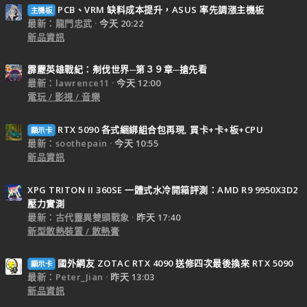
PCB、VRM 缺料成本提升，ASUS 率先調漲主機板
主機板
最新：龍門忠武
今天 20:22
新品資訊
霹靂英雄戰紀：刜伐世界─第３９章─搶先看
最新：lawrence11
今天 12:00
電玩 / 影視 / 音樂
RTX 5090 各式綑綁組合包再現, 買卡+卡+板+CPU
顯示卡
最新：soothepain
今天 10:55
新品資訊
XPG TRITON II 360SE 一體式水冷開箱評測：AMD R9 9950X3D2
壓力實測
最新：古代靈異雙頭戰象
昨天 17:40
新型散熱裝置 / 散熱膏
國外網友 ZOTAC RTX 4090 送修四次最後換來 RTX 5090
顯示卡
最新：Peter_Jian
昨天 13:03
新品資訊