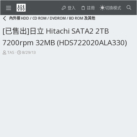
登入
註冊
切換模式
內外接 HDD / CD ROM / DVDROM / BD ROM 及其他
[已售出]日立 Hitachi SATA2 2TB
7200rpm 32MB (HDS722020ALA330)
主
開
TAS
8/29/13
題
始
發
日
起
期
人