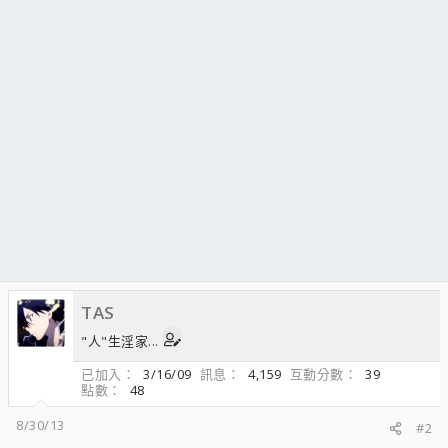
TAS
"人"生淫家...
已加入
3/16/09
訊息
4,159
互動分數
39
點數
48
8/30/13
#2