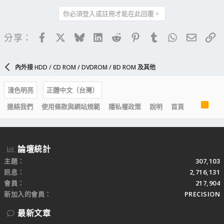
你必須登入或註冊才能在此回覆。
Facebook
X
Bluesky
LinkedIn
Reddit
Pinterest
Tumblr
WhatsApp
電子郵
連
分享：
內外接 HDD / CD ROM / DVDROM / BD ROM 及其他
淺色明亮
正體中文（台灣）
R
連絡我們
使用條款與網站規範
隱私權政策
說明
首頁
S
S
論壇統計
主題
307,103
訊息
2,716,131
會員
217,904
新加入的會員
PRECISION
最新文章