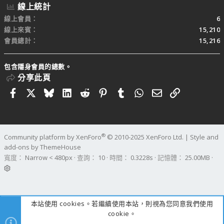
線上統計
線上會員
6
線上來賓
15,210
會員總計
15,216
包含隱身會員的總數。
分享此頁
Facebook
X
Bluesky
LinkedIn
Reddit
Pinterest
Tumblr
WhatsApp
電子郵件
連結
®
Community platform by XenForo
© 2010-2025 XenForo Ltd.
|
Style and
add-ons by ThemeHouse
寬度
查詢
10
時間
0.3228s
記憶體
25.00MB
本站使用 cookies。若繼續使用本站，則視為您同意我們使用
cookie。