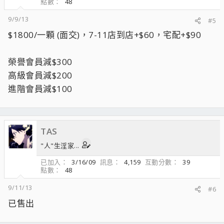
點數
48
9/9/13
#5
$1800/一顆 (面交)，7-11店到店+$60，宅配+$90
榮譽會員減$300
高級會員減$200
進階會員減$100
TAS
"人"生淫家...
已加入
3/16/09
訊息
4,159
互動分數
39
點數
48
9/11/13
#6
已售出