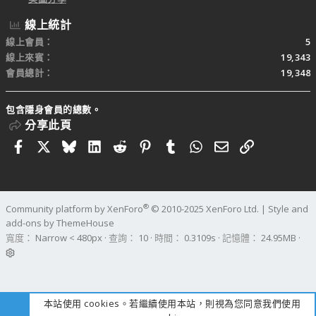
線上統計
線上會員
5
線上來賓
19,343
會員總計
19,348
包含隱身會員的總數。
分享此頁
Facebook
X
Bluesky
LinkedIn
Reddit
Pinterest
Tumblr
WhatsApp
電子郵件
連結
®
Community platform by XenForo
© 2010-2025 XenForo Ltd.
|
Style and
add-ons by ThemeHouse
寬度
查詢
10
時間
0.3109s
記憶體
24.95MB
本站使用 cookies。若繼續使用本站，則視為您同意我們使用