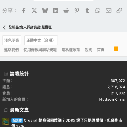
Facebook
X
Bluesky
LinkedIn
Reddit
Pinterest
Tumblr
WhatsApp
電子郵
連
分享：
全新品(含未拆封良品)販賣區
淺色明亮
正體中文（台灣）
R
連絡我們
使用條款與網站規範
隱私權政策
說明
首頁
S
S
論壇統計
主題
307,072
訊息
2,716,074
會員
217,902
新加入的會員
Hudson Chris
最新文章
Crucial 終身保固惹議？DDR5 壞了只退原購價，但僅剩市
記憶體
價 17%