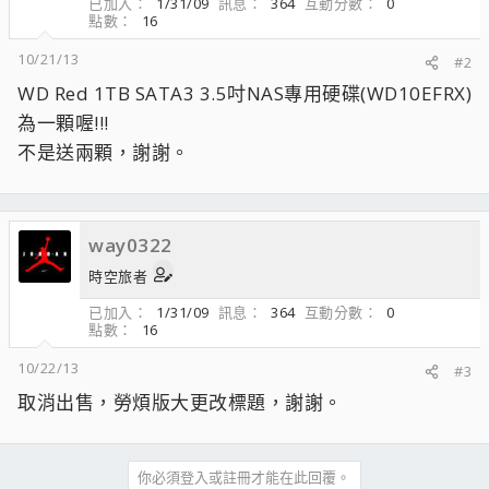
已加入
1/31/09
訊息
364
互動分數
0
點數
16
10/21/13
#2
WD Red 1TB SATA3 3.5吋NAS專用硬碟(WD10EFRX)
為一顆喔!!!
不是送兩顆，謝謝。
way0322
時空旅者
已加入
1/31/09
訊息
364
互動分數
0
點數
16
10/22/13
#3
取消出售，勞煩版大更改標題，謝謝。
你必須登入或註冊才能在此回覆。