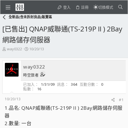
登入
註冊
切換模式
全新品(含未拆封良品)販賣區
[已售出] QNAP威聯通(TS-219P II ) 2Bay
網路儲存伺服器
主
開
way0322
10/20/13
題
始
發
日
起
期
way0322
人
時空旅者
已加入
1/31/09
訊息
364
互動分數
0
點數
16
10/20/13
#1
1.品名: QNAP威聯通(TS-219P II ) 2Bay網路儲存伺服
器
2.數量: 一台