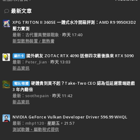
最新文章
XPG TRITON II 360SE 一體式水冷開箱評測：AMD R9 9950X3D2
壓力實測
最新：古代靈異雙頭戰象
昨天 17:40
新型散熱裝置 / 散熱膏
國外網友 ZOTAC RTX 4090 送修四次最後換來 RTX 5090
顯示卡
最新：Peter_Jian
昨天 13:03
新品資訊
硬體貴到買不起？Take-Two CEO 認為低延遲雲端遊戲
電玩/軟體
3 年內翻倍
最新：soothepain
昨天 11:42
新品資訊
NVIDIA GeForce Vulkan Developer Driver 596.99 WHQL
最新：mhp1120
星期五，21:57
測試軟體、驅動程式提供