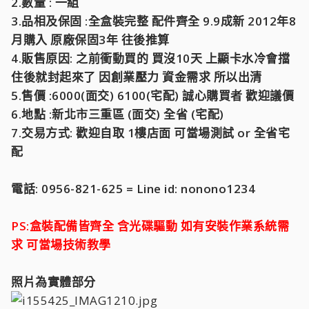
2.數量 : 一組
3.品相及保固 :全盒裝完整 配件齊全 9.9成新 2012年8
月購入 原廠保固3年 往後推算
4.販售原因: 之前衝動買的 買沒10天 上顯卡水冷會擋
住後就封起來了 因創業壓力 資金需求 所以出清
5.售價 :6000(面交) 6100(宅配) 誠心購買者 歡迎議價
6.地點 :新北市三重區 (面交) 全省 (宅配)
7.交易方式: 歡迎自取 1樓店面 可當場測試 or 全省宅
配
電話: 0956-821-625 = Line id: nonono1234
PS:盒裝配備皆齊全 含光碟驅動 如有安裝作業系統需
求 可當場技術教學
照片為實體部分