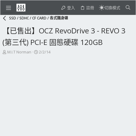
登入
註冊
切換模式
SSD / SDHC / CF CARD / 各式隨身碟
【已售出】OCZ RevoDrive 3 - REVO 3
(第三代) PCI-E 固態硬碟 120GB
主
開
M.I.T Norman
2/2/14
題
始
發
日
起
期
人