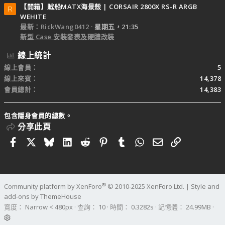
【開箱】賊船MATX海景殼 | CORSAIR 2800X RS-R ARGB
R
WEHITE
最新：RickWang0412
星期五，21:35
新型 Case 安裝發表及硬體改裝
線上統計
線上會員
5
線上來賓
14,378
會員總計
14,383
包含隱身會員的總數。
分享此頁
Facebook
X
Bluesky
LinkedIn
Reddit
Pinterest
Tumblr
WhatsApp
電子郵件
連結
®
Community platform by XenForo
© 2010-2025 XenForo Ltd.
|
Style and
add-ons by ThemeHouse
寬度
查詢
10
時間
0.3282s
記憶體
24.99MB