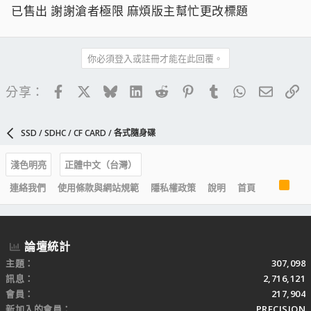
已售出 謝謝滄者極限 麻煩版主幫忙更改標題
你必須登入或註冊才能在此回覆。
Facebook
X
Bluesky
LinkedIn
Reddit
Pinterest
Tumblr
WhatsApp
電子郵
連
分享：
SSD / SDHC / CF CARD / 各式隨身碟
淺色明亮
正體中文（台灣）
R
連絡我們
使用條款與網站規範
隱私權政策
說明
首頁
S
S
論壇統計
主題
307,098
訊息
2,716,121
會員
217,904
新加入的會員
PRECISION