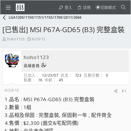
登入
註冊
切換模式
LGA1200/1150/1151/1155/1700/2011/2066
[已售出] MSI P67A-GD65 (B3) 完整盒裝
主
開
hoho1123
6/20/13
題
始
發
日
起
期
hoho1123
人
高級會員
已加入
12/23/07
訊息
723
互動分數
0
點數
16
年齡
45
6/20/13
#1
1.品名 : MSI P67A-GD65 (B3) 完整盒裝
2.數量 : 1組
3.品相及保固 : 完整盒裝, 保固剩一年 , 配件齊全
4.售價 : $2,300 (面交&宅配同價)
5.地點 : 台北市內湖區