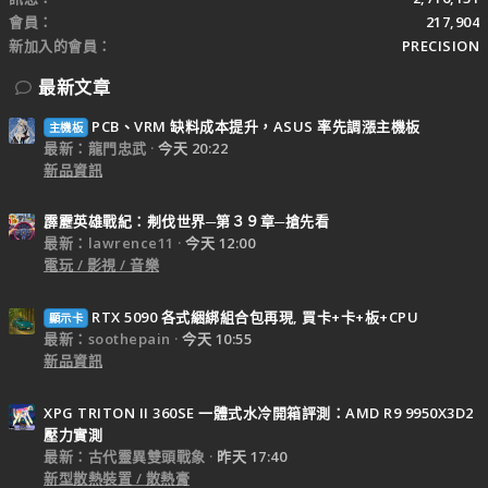
會員
217,904
新加入的會員
PRECISION
最新文章
PCB、VRM 缺料成本提升，ASUS 率先調漲主機板
主機板
最新：龍門忠武
今天 20:22
新品資訊
霹靂英雄戰紀：刜伐世界─第３９章─搶先看
最新：lawrence11
今天 12:00
電玩 / 影視 / 音樂
RTX 5090 各式綑綁組合包再現, 買卡+卡+板+CPU
顯示卡
最新：soothepain
今天 10:55
新品資訊
XPG TRITON II 360SE 一體式水冷開箱評測：AMD R9 9950X3D2
壓力實測
最新：古代靈異雙頭戰象
昨天 17:40
新型散熱裝置 / 散熱膏