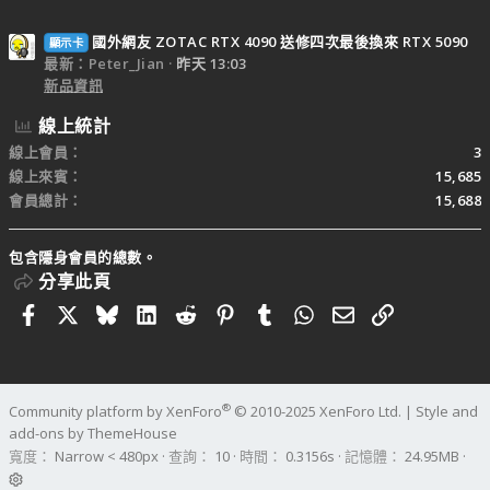
國外網友 ZOTAC RTX 4090 送修四次最後換來 RTX 5090
顯示卡
最新：Peter_Jian
昨天 13:03
新品資訊
線上統計
線上會員
3
線上來賓
15,685
會員總計
15,688
包含隱身會員的總數。
分享此頁
Facebook
X
Bluesky
LinkedIn
Reddit
Pinterest
Tumblr
WhatsApp
電子郵件
連結
®
Community platform by XenForo
© 2010-2025 XenForo Ltd.
|
Style and
add-ons by ThemeHouse
寬度
查詢
10
時間
0.3156s
記憶體
24.95MB