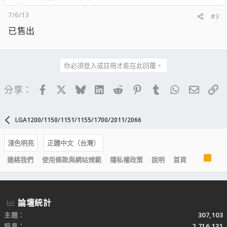
7/6/13
#3
已售出
你必須登入或註冊才能在此回覆。
Facebook
X
Bluesky
LinkedIn
Reddit
Pinterest
Tumblr
WhatsApp
電子郵
連
分享：
LGA1200/1150/1151/1155/1700/2011/2066
淺色明亮
正體中文（台灣）
R
連絡我們
使用條款與網站規範
隱私權政策
說明
首頁
S
S
論壇統計
主題
307,103
訊息
2,716,131