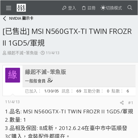
登入
註冊
切換模式
NVIDIA 顯示卡
[已售出] MSI N560GTX-TI TWIN FROZR
II 1GD5/軍規
主
開
緣起不滅~笨魚版
11/4/13
題
始
發
日
起
期
緣起不滅~笨魚版
緣
人
一般般會員
已加入
1/30/05
訊息
69
互動分數
0
點數
6
11/4/13
#1
1.品名: MSI N560GTX-TI TWIN FROZR II 1GD5/軍規
2.數量: 1
3.品相及保固: 8成新，2012.6.24在臺中市中區順發
3C購入，盒裝配件都還在。