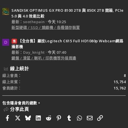
SANDISK OPTIMUS GX PRO 8100 2TB 與 850X 2TB 開箱, PCIe
5.0 與 4.0 效能比較
最新：soothepain
今天 10:25
新型硬碟 / SSD / 燒錄機 / 各種儲存裝置
【全台售】羅技Logitech C615 Full HD1080p Webcam網路
售
D
攝影機
最新：Day_knight
今天 07:40
鍵盤 / 滑鼠 / 喇叭 / 印表機等外接周邊
線上統計
線上會員
8
線上來賓
15,754
會員總計
15,762
包含隱身會員的總數。
分享此頁
Facebook
X
Bluesky
LinkedIn
Reddit
Pinterest
Tumblr
WhatsApp
電子郵件
連結