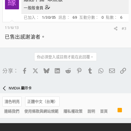
緣
一般般會員
已加入
1/30/05
訊息
69
互動分數
0
點數
6
11/6/13
#3
已售出感謝滄者。
你必須登入或註冊才能在此回覆。
Facebook
X
Bluesky
LinkedIn
Reddit
Pinterest
Tumblr
WhatsApp
電子郵
連
分享：
NVIDIA 顯示卡
淺色明亮
正體中文（台灣）
R
連絡我們
使用條款與網站規範
隱私權政策
說明
首頁
S
S