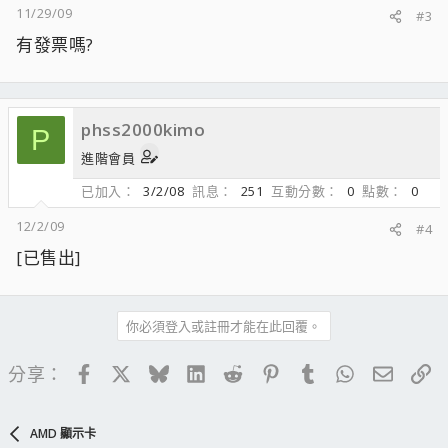
11/29/09
#3
有發票嗎?
phss2000kimo
P
進階會員
已加入
3/2/08
訊息
251
互動分數
0
點數
0
12/2/09
#4
[已售出]
你必須登入或註冊才能在此回覆。
Facebook
X
Bluesky
LinkedIn
Reddit
Pinterest
Tumblr
WhatsApp
電子郵
連
分享：
AMD 顯示卡