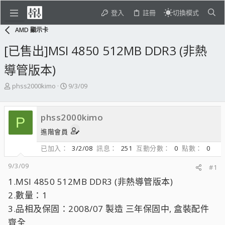
登入
註冊
切換模式
AMD 顯示卡
[已售出]MSI 4850 512MB DDR3 (非熱
導管版本)
主
開
phss2000kimo
9/3/09
題
始
發
日
起
期
phss2000kimo
P
人
進階會員
已加入
3/2/08
訊息
251
互動分數
0
點數
0
9/3/09
#1
1.MSI 4850 512MB DDR3 (非熱導管版本)
2.數量：1
3.品相及保固：2008/07 製造 三年保固中, 盒裝配件
齊全