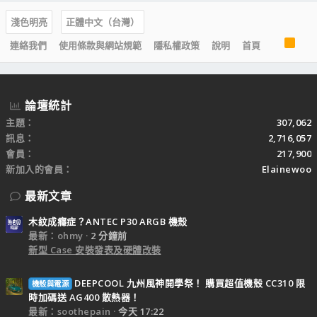
淺色明亮
正體中文（台灣）
R
連絡我們
使用條款與網站規範
隱私權政策
說明
首頁
S
S
論壇統計
主題
307,062
訊息
2,716,057
會員
217,900
新加入的會員
Elainewoo
最新文章
木紋成癮症？ANTEC P30 ARGB 機殼
最新：ohmy
2 分鐘前
新型 Case 安裝發表及硬體改裝
DEEPCOOL 九州風神開學祭！ 購買超值機殼 CC310 限
機殼與電源
時加碼送 AG400 散熱器！
最新：soothepain
今天 17:22