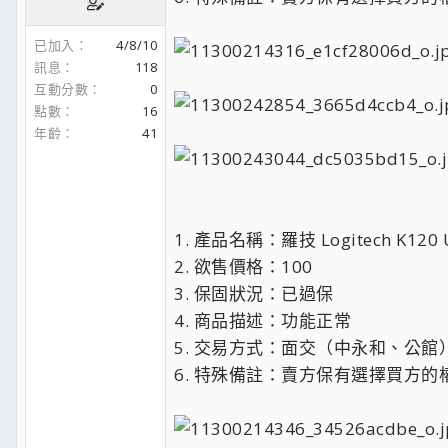
已加入
4/8/10
訊息
118
互動分數
0
點數
16
年齡
41
1. 產品名稱：羅技 Logitech K12
2. 欲售價格：100
3. 保固狀況：已過保
4. 商品描述：功能正常
5. 交易方式：面交（中永和、公館
6. 特殊備註：賣方保有選擇買方的