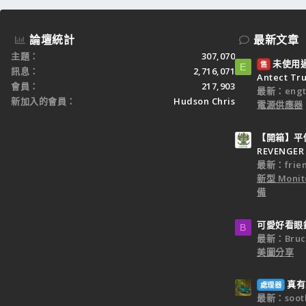
論壇統計
最新文章
主題
307,070
未使用過：
售
E
訊息
2,716,071
Antect T
會員
217,903
最新：engt
新加入的會員
Hudson Chris
電源供應器
【開箱】平價
REVENGER 
最新：frien
新型 Monit
備
可愛好看眼
B
最新：Bruc
美圖分享
真有
處理器
最新：sooth