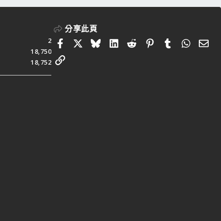
分享此頁
2
Facebook
X
Bluesky
LinkedIn
Reddit
Pinterest
Tumblr
Whats
電
18,750
連結
18,752