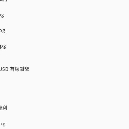
0 USB 有線鍵盤
）
權利