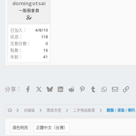
domingotsai
一般般會員
已加入
4/8/10
訊息
118
互動分數
0
點數
16
年齡
41
Facebook
X
Bluesky
LinkedIn
Reddit
Pinterest
Tumblr
WhatsApp
電子郵
連
分享：
討論區
敗家天堂
二手物品販賣
鍵盤 / 滑鼠 / 喇
淺色明亮
正體中文（台灣）