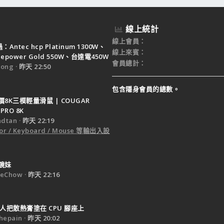
線上統計
線上會員
Antec hcp Platinum 1300W、
線上來賓
ruepower Gold 550W、台達電450W
會員總計
ong
昨天 22:50
包含隱身會員的總數。
8K三模輕量滑鼠 | COUGAR
PRO 8K
dtan
昨天 22:19
or / Keyboard / Mouse 等輸出入設
鏡妹
eChow
昨天 22:16
人把散熱膏塗在 CPU 腳座上
epain
昨天 20:02