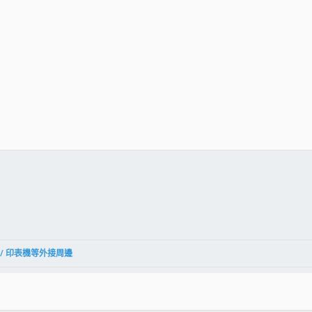
件
結
叭 / 印表機等外接周邊