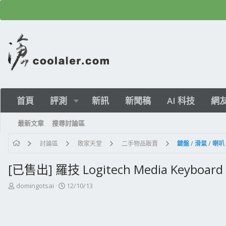
首頁
評測
新訊
新聞稿
AI 科技
網
最新文章
搜尋討論區
討論區
敗家天堂
二手物品販賣
鍵盤 / 滑鼠 / 喇
[已售出] 羅技 Logitech Media Keybo
主
開
domingotsai
12/10/13
題
始
發
日
起
期
人