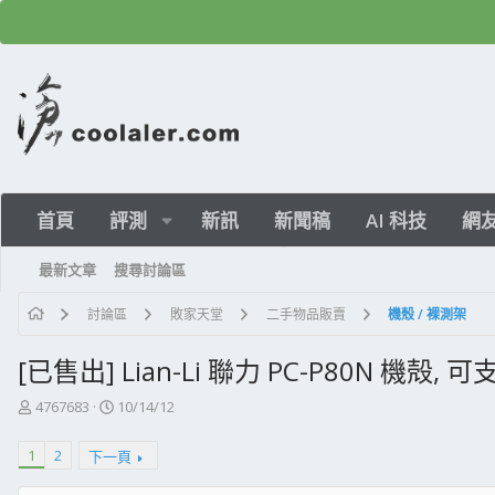
首頁
評測
新訊
新聞稿
AI 科技
網
最新文章
搜尋討論區
討論區
敗家天堂
二手物品販賣
機殼 / 裸測架
[已售出] Lian-Li 聯力 PC-P80N 機殻,
主
開
4767683
10/14/12
題
始
發
日
1
2
下一頁
起
期
人