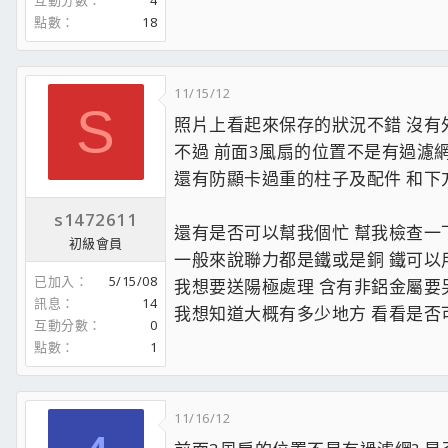
互動分數
4
點數
18
11/15/12
S
照片上看起來保存的狀況不錯 沒有
不過 前面3風扇的位置不是有過濾網
還有防顯卡過重的柱子及配件 和下方
s1472611
還有是否可以幫我個忙 幫我檢查一
初級會員
一般來說聯力都是鐵或是銅 鐵可以
已加入
5/15/08
我想要送陽極處理 含有非鋁金屬要
訊息
14
我想知道大概有多少地方 看看是否
互動分數
0
點數
1
11/16/12