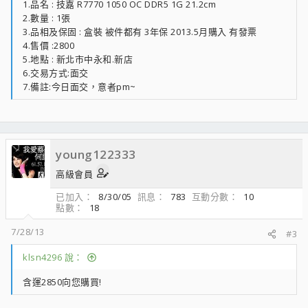
1.品名 : 技嘉 R7770 1050 OC DDR5 1G 21.2cm
2.數量 : 1張
3.品相及保固 : 盒裝 被件都有 3年保 2013.5月購入 有發票
4.售價 :2800
5.地點 : 新北市中永和.新店
6.交易方式:面交
7.備註:今日面交，意者pm~
young122333
高級會員
已加入
8/30/05
訊息
783
互動分數
10
點數
18
7/28/13
#3
klsn4296 說：
含運2850向您購買!