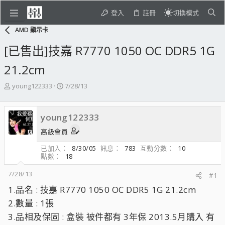
登入
註冊
切換模式
AMD 顯示卡
[已售出]技嘉 R7770 1050 OC DDR5 1G
21.2cm
主
開
young122333
7/28/13
題
始
發
日
起
期
young122333
人
高級會員
已加入
8/30/05
訊息
783
互動分數
10
點數
18
7/28/13
#1
1.品名 : 技嘉 R7770 1050 OC DDR5 1G 21.2cm
2.數量 : 1張
3.品相及保固 : 盒裝 被件都有 3年保 2013.5月購入 有