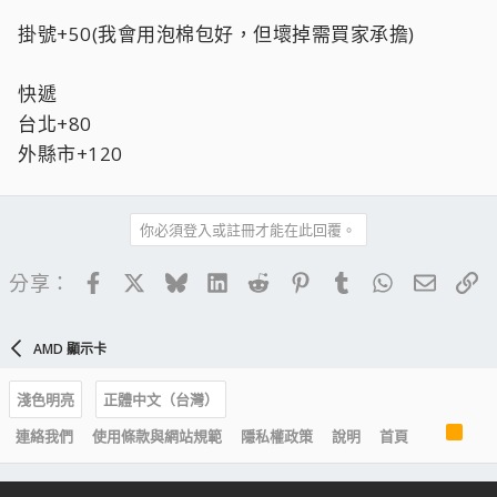
掛號+50(我會用泡棉包好，但壞掉需買家承擔)
快遞
台北+80
外縣市+120
你必須登入或註冊才能在此回覆。
Facebook
X
Bluesky
LinkedIn
Reddit
Pinterest
Tumblr
WhatsApp
電子郵
連
分享：
AMD 顯示卡
淺色明亮
正體中文（台灣）
R
連絡我們
使用條款與網站規範
隱私權政策
說明
首頁
S
S