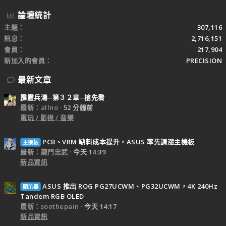
論壇統計
主題
307,116
訊息
2,716,151
會員
217,904
新加入的會員
PRECISION
最新文章
霹靂兵濤─第３２章─搶先看
最新：allno
52 分鐘前
電玩 / 影視 / 音樂
PCB、VRM 缺料成本提升，ASUS 率先調漲主機板
主機板
最新：龍門忠武
今天 14:39
新品資訊
ASUS 推出 ROG PG27UCWM、PG32UCWM，4K 240Hz
顯示器
Tandem RGB OLED
最新：soothepain
今天 14:17
新品資訊