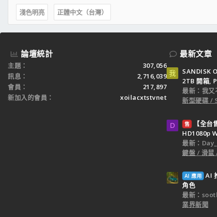
淺色明亮
正體中文（台灣）
論壇統計
最新文章
主題
307,056
SANDISK O
我
訊息
2,716,039
2TB 開箱, P
會員
217,897
最新：我又
新加入的會員
xoilacxtstvnet
新型硬碟 / 
【全台售】
售
D
HD1080p
最新：Day_k
鍵盤 / 滑鼠
A
AI 應用
角色
最新：sooth
業界新聞