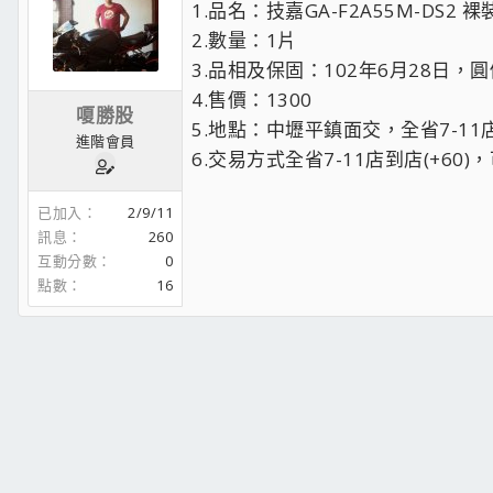
1.品名：技嘉GA-F2A55M-DS2 裸
2.數量：1片
3.品相及保固：102年6月28日，
4.售價：1300
嗄勝股
5.地點：中壢平鎮面交，全省7-11
進階會員
6.交易方式全省7-11店到店(+60)
已加入
2/9/11
訊息
260
互動分數
0
點數
16