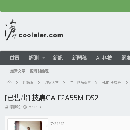
首頁
評測
新訊
新聞稿
AI 科技
網
最新文章
搜尋討論區
討論區
敗家天堂
二手物品販賣
AMD 主機板
[已售出] 技嘉GA-F2A55M-DS2
主
開
嗄勝股
7/21/13
題
始
發
日
7/21/13
起
期
人