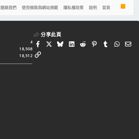
R
連絡我們
使用條款與網站規範
隱私權政策
說明
首頁
S
S
分享此頁
4
Facebook
X
Bluesky
LinkedIn
Reddit
Pinterest
Tumblr
Whats
電
18,508
連結
18,512