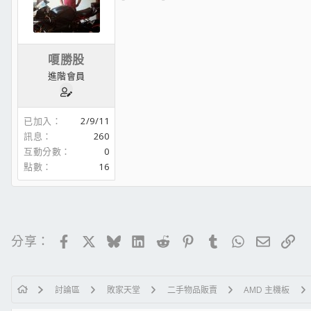
嗄勝股
進階會員
已加入
2/9/11
訊息
260
互動分數
0
點數
16
Facebook
X
Bluesky
LinkedIn
Reddit
Pinterest
Tumblr
WhatsApp
電子郵
連
分享：
討論區
敗家天堂
二手物品販賣
AMD 主機板