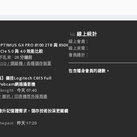
線上統計
線上會員
PTIMUS GX PRO 8100 2TB 與 850X
線上來賓
CIe 5.0 與 4.0 效能比較
會員總計
不乱来
28 分鐘前
SSD / 燒錄機 / 各種儲存裝置
包含隱身會員的總數。
羅技Logitech C615 Full
 Webcam網路攝影機
night
今天 07:40
 / 喇叭 / 印表機等外接周邊
I 推升記憶體需求，儲存技術扮演更關鍵
epain
昨天 17:20