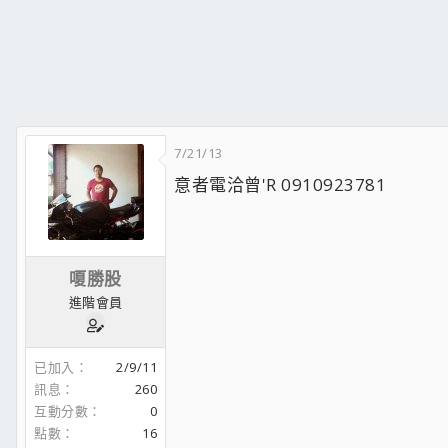
7/21/13
意者電洽曾'R 0910923781
嗄勝股
進階會員
已加入
2/9/11
訊息
260
互動分數
0
點數
16