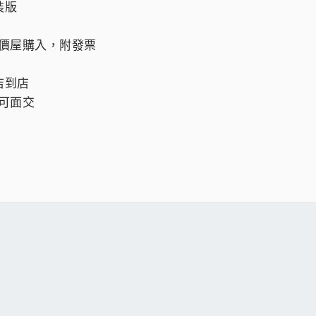
裝版
圓價屋購入，附發票
店到店
，可面交