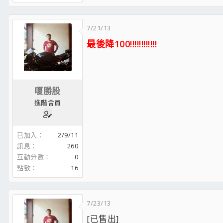
7/21/13
最後降100!!!!!!!!!!!!
嗄勝股
進階會員
已加入
2/9/11
訊息
260
互動分數
0
點數
16
7/23/13
[已售出]