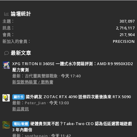
論壇統計
主題
307,097
訊息
2,716,117
會員
217,904
新加入的會員
PRECISION
最新文章
XPG TRITON II 360SE 一體式水冷開箱評測：AMD R9 9950X3D2
壓力實測
最新：古代靈異雙頭戰象
今天 17:40
新型散熱裝置 / 散熱膏
國外網友 ZOTAC RTX 4090 送修四次最後換來 RTX 5090
顯示卡
最新：Peter_Jian
今天 13:03
新品資訊
硬體貴到買不起？Take-Two CEO 認為低延遲雲端遊戲
電玩/軟體
3 年內翻倍
最新：soothepain
今天 11:42