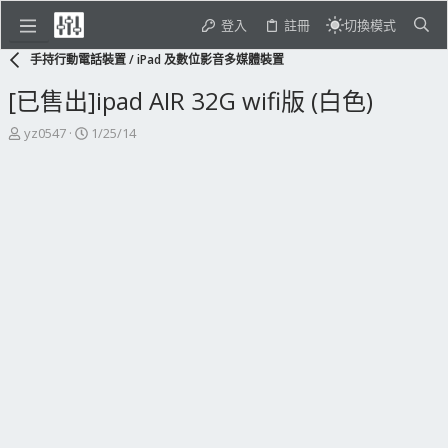
登入
註冊
切換模式
手持行動電話裝置 / iPad 及數位影音多媒體裝置
[已售出]ipad AIR 32G wifi版 (白色)
主
開
yz0547
1/25/14
題
始
發
日
起
期
人