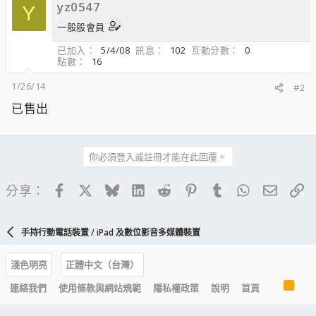
yz0547
Y
一般般會員
已加入
5/4/08
訊息
102
互動分數
0
點數
16
1/26/14
#2
已售出
你必須登入或註冊才能在此回覆。
Facebook
X
Bluesky
LinkedIn
Reddit
Pinterest
Tumblr
WhatsApp
電子郵
連
分享：
手持行動電話裝置 / iPad 及數位影音多媒體裝置
淺色明亮
正體中文（台灣）
R
連絡我們
使用條款與網站規範
隱私權政策
說明
首頁
S
S