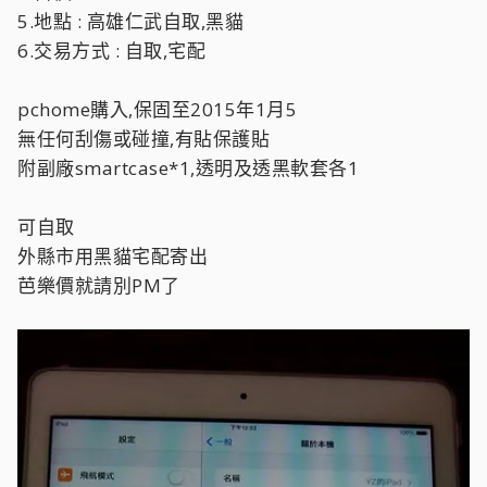
5.地點 : 高雄仁武自取,黑貓
6.交易方式 : 自取,宅配
pchome購入,保固至2015年1月5
無任何刮傷或碰撞,有貼保護貼
附副廠smartcase*1,透明及透黑軟套各1
可自取
外縣市用黑貓宅配寄出
芭樂價就請別PM了