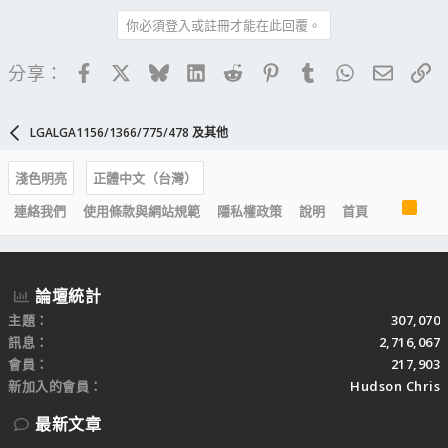
你必須登入或註冊才能在此回覆。
Facebook
X
Bluesky
LinkedIn
Reddit
Pinterest
Tumblr
WhatsApp
電子郵
連
分享：
LGALGA1156/1366/775/478 及其他
淺色明亮
正體中文（台灣）
R
連絡我們
使用條款與網站規範
隱私權政策
說明
首頁
S
S
論壇統計
主題
307,070
訊息
2,716,067
會員
217,903
新加入的會員
Hudson Chris
最新文章