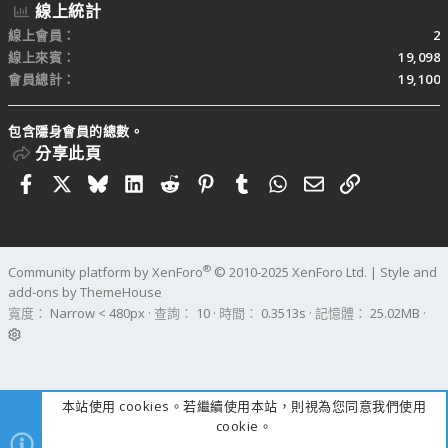
線上統計
線上會員
2
線上來賓
19,098
會員總計
19,100
包含隱身會員的總數。
分享此頁
Facebook
X
Bluesky
LinkedIn
Reddit
Pinterest
Tumblr
WhatsApp
電子郵件
連結
®
Community platform by XenForo
© 2010-2025 XenForo Ltd.
|
Style and
add-ons by ThemeHouse
寬度
查詢
10
時間
0.3513s
記憶體
25.02MB
本站使用 cookies。若繼續使用本站，則視為您同意我們使用
cookie。