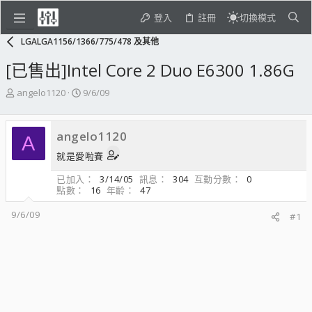
登入
註冊
切換模式
LGALGA1156/1366/775/478 及其他
[已售出]Intel Core 2 Duo E6300 1.86G
主
開
angelo1120
9/6/09
題
始
發
日
起
期
angelo1120
A
人
就是愛啦賽
已加入
3/14/05
訊息
304
互動分數
0
點數
16
年齡
47
9/6/09
#1