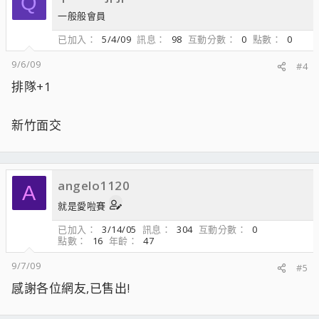
Q
一般般會員
已加入
5/4/09
訊息
98
互動分數
0
點數
0
9/6/09
#4
排隊+1
新竹面交
angelo1120
A
就是愛啦賽
已加入
3/14/05
訊息
304
互動分數
0
點數
16
年齡
47
9/7/09
#5
感謝各位網友,已售出!