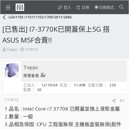
登入
註冊
切換模式
LGA1150 /1151/1155/1700/2011/2066
[已售出] I7-3770K已開蓋保上5G 搭
ASUS M5F合賣!!
主
開
Toppc
11/9/13
題
始
發
日
起
期
Toppc
人
榮譽會員
已加入
12/19/04
訊息
11,408
互動分數
236
點數
63
11/9/13
#1
1.品名 : Intel Core i7 3770K 已開蓋並換上液態金屬
2.數量 : 一組
3.品相及保固 :CPU 工程版無保.主機板盒裝無保(配件