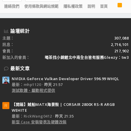
R
連絡我們
使用條款與網站規範
隱私權政策
說明
首頁
S
S
論壇統計
主題
307,088
訊息
2,716,101
會員
217,902
新加入的會員
喝茶找小錦鯉北中南全台皆有服務Gleezy：tw3
最新文章
NVIDIA GeForce Vulkan Developer Driver 596.99 WHQL
最新：mhp1120
昨天 21:57
測試軟體、驅動程式提供
【開箱】賊船MATX海景殼 | CORSAIR 2800X RS-R ARGB
R
WEHITE
最新：RickWang0412
昨天 21:35
新型 Case 安裝發表及硬體改裝