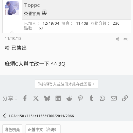
Toppc
榮譽會員
已加入
12/19/04
訊息
11,408
互動分數
236
點數
63
11/10/13
#8
哈 已售出
麻煩C大幫忙改一下 ^^ 3Q
你必須登入或註冊才能在此回覆。
Facebook
X
Bluesky
LinkedIn
Reddit
Pinterest
Tumblr
WhatsApp
電子郵
連
分享：
LGA1150 /1151/1155/1700/2011/2066
淺色明亮
正體中文（台灣）