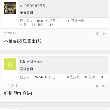
st09094238
榮譽會員
已加入
10/3/07
訊息
1,241
互動分數
3
點數
38
年齡
37
11/9/13
#6
林董要說[已售出]啦
BlueMoon
B
初級會員
已加入
9/24/06
訊息
15
互動分數
0
點數
0
11/10/13
#7
好物,動作真快!