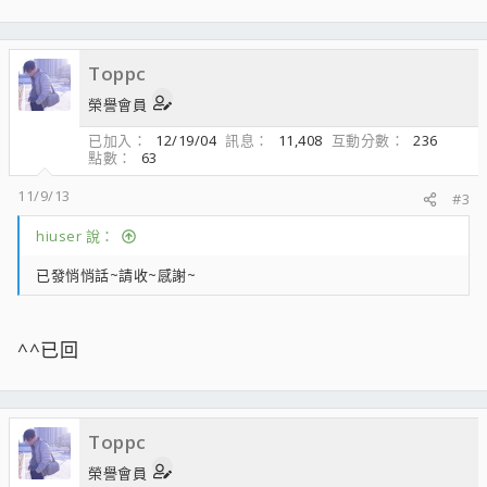
Toppc
榮譽會員
已加入
12/19/04
訊息
11,408
互動分數
236
點數
63
11/9/13
#3
hiuser 說：
已發悄悄話~請收~感謝~
^^已回
Toppc
榮譽會員