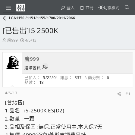
登入
註冊
切換模式
LGA1150 /1151/1155/1700/2011/2066
[已售出]I5 2500K
主
開
魔999
4/5/13
題
始
發
日
起
期
魔999
人
進階會員
已加入
5/22/04
訊息
337
互動分數
6
點數
18
4/5/13
#1
[台北售]
1.品名 : i5-2500K ES(D2)
2.數量 : 一顆
3.品相及保固 :無保,正常使用中,本人保7天
4.售價 :4000(面交)外縣市運費另計