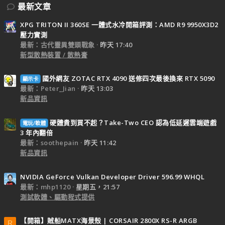
最新文章
XPG TRITON II 360SE 一體式水冷開箱評測：AMD R9 9950X3D2
壓力實測
最新：古代靈異雙頭戰象
昨天 17:40
新型散熱裝置 / 散熱膏
國外網友 ZOTAC RTX 4090 送修四次最後換來 RTX 5090
顯示卡
最新：Peter_Jian
昨天 13:03
新品資訊
硬體貴到買不起？Take-Two CEO 認為低延遲雲端遊戲
電玩/軟體
3 年內翻倍
最新：soothepain
昨天 11:42
新品資訊
NVIDIA GeForce Vulkan Developer Driver 596.99 WHQL
最新：mhp1120
星期五，21:57
測試軟體、驅動程式提供
【開箱】賊船MATX海景殼 | CORSAIR 2800X RS-R ARGB
R