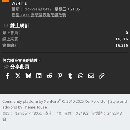
WEHITE
最新：RickWang0412
星期五，21:35
新型 Case 安裝發表及硬體改裝
線上統計
線上會員
0
線上來賓
16,316
會員總計
16,316
包含隱身會員的總數。
分享此頁
Facebook
X
Bluesky
LinkedIn
Reddit
Pinterest
Tumblr
WhatsApp
電子郵件
連結
®
Community platform by XenForo
© 2010-2025 XenForo Ltd.
|
Style and
add-ons by ThemeHouse
寬度
查詢
10
時間
0.3192s
記憶體
24.95MB