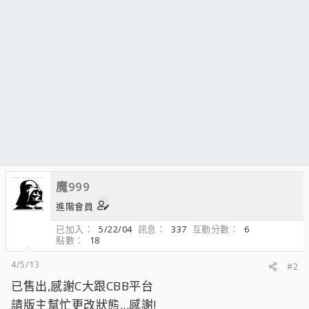
魔999
進階會員
已加入
5/22/04
訊息
337
互動分數
6
點數
18
4/5/13
#2
已售出,感謝C大跟CBB平台
請版主幫忙更改狀態...感謝!