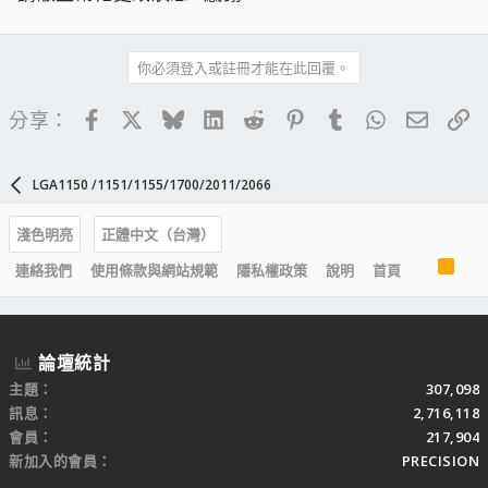
你必須登入或註冊才能在此回覆。
Facebook
X
Bluesky
LinkedIn
Reddit
Pinterest
Tumblr
WhatsApp
電子郵
連
分享：
LGA1150 /1151/1155/1700/2011/2066
淺色明亮
正體中文（台灣）
R
連絡我們
使用條款與網站規範
隱私權政策
說明
首頁
S
S
論壇統計
主題
307,098
訊息
2,716,118
會員
217,904
新加入的會員
PRECISION