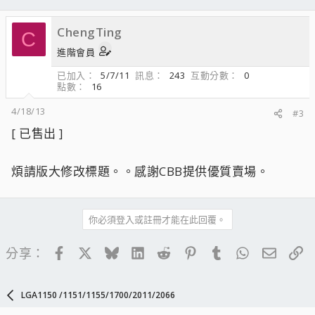
ChengTing
C
進階會員
已加入
5/7/11
訊息
243
互動分數
0
點數
16
4/18/13
#3
[ 已售出 ]
煩請版大修改標題。。感謝CBB提供優質賣場。
你必須登入或註冊才能在此回覆。
Facebook
X
Bluesky
LinkedIn
Reddit
Pinterest
Tumblr
WhatsApp
電子郵
連
分享：
LGA1150 /1151/1155/1700/2011/2066