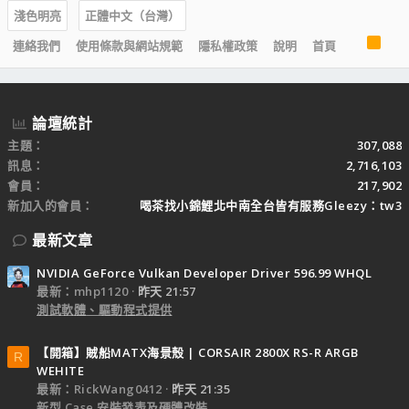
淺色明亮
正體中文（台灣）
R
連絡我們
使用條款與網站規範
隱私權政策
說明
首頁
S
S
論壇統計
主題
307,088
訊息
2,716,103
會員
217,902
新加入的會員
喝茶找小錦鯉北中南全台皆有服務Gleezy：tw3
最新文章
NVIDIA GeForce Vulkan Developer Driver 596.99 WHQL
最新：mhp1120
昨天 21:57
測試軟體、驅動程式提供
【開箱】賊船MATX海景殼 | CORSAIR 2800X RS-R ARGB
R
WEHITE
最新：RickWang0412
昨天 21:35
新型 Case 安裝發表及硬體改裝