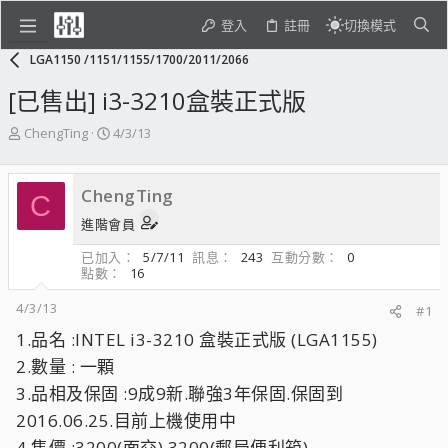
登入
註冊
切換模式
LGA1150 /1151/1155/1700/2011/2066
[已售出] i3-3210盒裝正式版
主
開
ChengTing
4/3/13
題
始
發
日
起
期
ChengTing
C
人
進階會員
已加入
5/7/11
訊息
243
互動分數
0
點數
16
4/3/13
#1
1.品名 :INTEL i3-3210 盒裝正式版 (LGA1155)
2.數量 : 一顆
3.品相及保固 :9成9新.聯強3年保固.保固到
2016.06.25.目前上機使用中
4.售價 :3200(面交).3200(郵局便利箱).