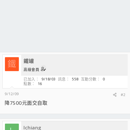
鐵罐
鐵
高級會員
已加入
9/18/03
訊息
558
互動分數
0
點數
16
9/12/09
#2
降7500元面交自取
lchiang