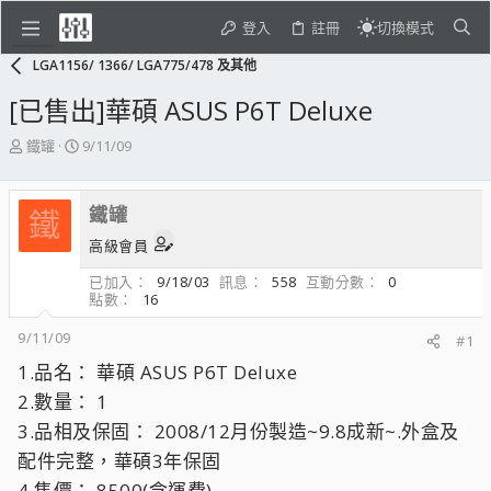
登入
註冊
切換模式
LGA1156/ 1366/ LGA775/478 及其他
[已售出]華碩 ASUS P6T Deluxe
主
開
鐵罐
9/11/09
題
始
發
日
起
期
鐵罐
鐵
人
高級會員
已加入
9/18/03
訊息
558
互動分數
0
點數
16
9/11/09
#1
1.品名： 華碩 ASUS P6T Deluxe
2.數量： 1
3.品相及保固： 2008/12月份製造~9.8成新~.外盒及
配件完整，華碩3年保固
4.售價： 8500(含運費)