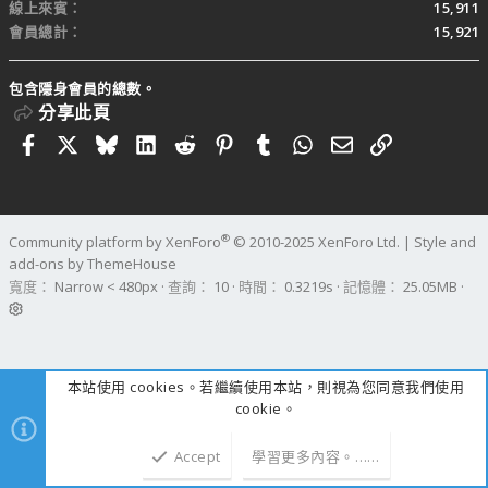
線上來賓
15,911
會員總計
15,921
包含隱身會員的總數。
分享此頁
Facebook
X
Bluesky
LinkedIn
Reddit
Pinterest
Tumblr
WhatsApp
電子郵件
連結
®
Community platform by XenForo
© 2010-2025 XenForo Ltd.
|
Style and
add-ons by ThemeHouse
寬度
查詢
10
時間
0.3219s
記憶體
25.05MB
本站使用 cookies。若繼續使用本站，則視為您同意我們使用
cookie。
Accept
學習更多內容。……
上方
下方