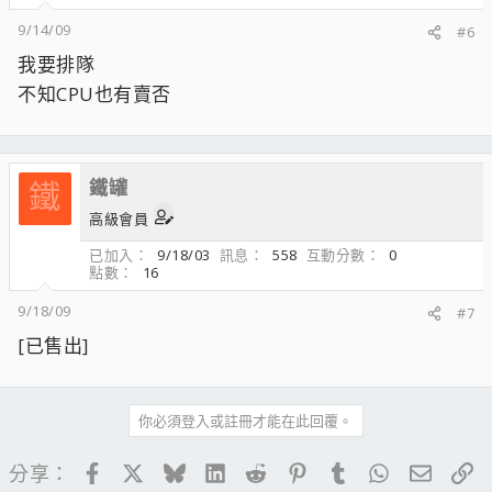
9/14/09
#6
我要排隊
不知CPU也有賣否
鐵罐
鐵
高級會員
已加入
9/18/03
訊息
558
互動分數
0
點數
16
9/18/09
#7
[已售出]
你必須登入或註冊才能在此回覆。
Facebook
X
Bluesky
LinkedIn
Reddit
Pinterest
Tumblr
WhatsApp
電子郵
連
分享：