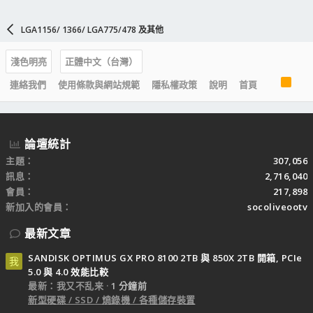
LGA1156/ 1366/ LGA775/478 及其他
淺色明亮
正體中文（台灣）
R
連絡我們
使用條款與網站規範
隱私權政策
說明
首頁
S
S
論壇統計
主題
307,056
訊息
2,716,040
會員
217,898
新加入的會員
socoliveootv
最新文章
SANDISK OPTIMUS GX PRO 8100 2TB 與 850X 2TB 開箱, PCIe
我
5.0 與 4.0 效能比較
最新：我又不乱来
1 分鐘前
新型硬碟 / SSD / 燒錄機 / 各種儲存裝置