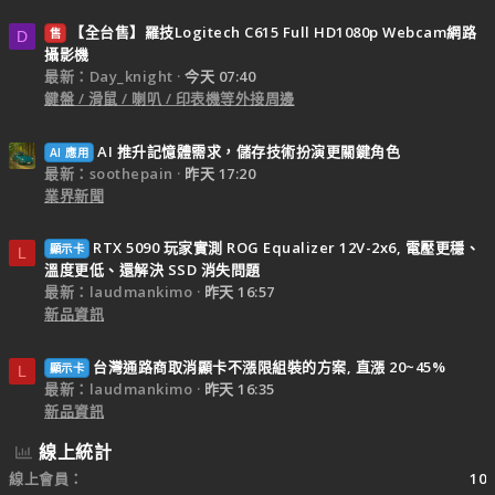
【全台售】羅技Logitech C615 Full HD1080p Webcam網路
售
D
攝影機
最新：Day_knight
今天 07:40
鍵盤 / 滑鼠 / 喇叭 / 印表機等外接周邊
AI 推升記憶體需求，儲存技術扮演更關鍵角色
AI 應用
最新：soothepain
昨天 17:20
業界新聞
RTX 5090 玩家實測 ROG Equalizer 12V-2x6, 電壓更穩、
顯示卡
L
溫度更低、還解決 SSD 消失問題
最新：laudmankimo
昨天 16:57
新品資訊
台灣通路商取消顯卡不漲限組裝的方案, 直漲 20~45%
顯示卡
L
最新：laudmankimo
昨天 16:35
新品資訊
線上統計
線上會員
10