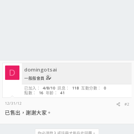
domingotsai
D
一般般會員
已加入
4/8/10
訊息
118
互動分數
0
點數
16
年齡
41
12/31/12
#2
已售出，謝謝大家。
你必須登入或註冊才能在此回覆。