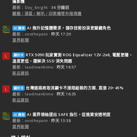
攝影機
最新：Day_knight
36 分鐘前
鍵盤 / 滑鼠 / 喇叭 / 印表機等外接周邊
AI 推升記憶體需求，儲存技術扮演更關鍵角色
AI 應用
最新：soothepain
昨天 17:20
業界新聞
RTX 5090 玩家實測 ROG Equalizer 12V-2x6, 電壓更穩、
顯示卡
L
溫度更低、還解決 SSD 消失問題
最新：laudmankimo
昨天 16:57
新品資訊
台灣通路商取消顯卡不漲限組裝的方案, 直漲 20~45%
顯示卡
L
最新：laudmankimo
昨天 16:35
新品資訊
AI 業界領袖提出 SAFE 指引，促進資安透明度
AI 應用
最新：soothepain
昨天 13:38
業界新聞