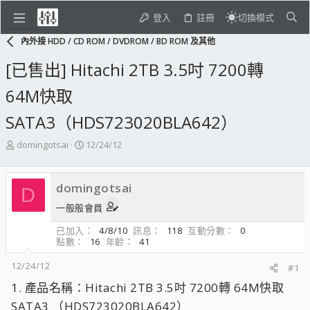
登入
註冊
切換模式
內外接 HDD / CD ROM / DVDROM / BD ROM 及其他
[已售出] Hitachi 2TB 3.5吋 7200轉
64M快取
SATA3（HDS723020BLA642）
主
開
domingotsai
12/24/12
題
始
發
日
起
期
domingotsai
D
人
一般般會員
已加入
4/8/10
訊息
118
互動分數
0
點數
16
年齡
41
12/24/12
#1
1. 產品名稱：Hitachi 2TB 3.5吋 7200轉 64M快取
SATA3 （HDS723020BLA642）