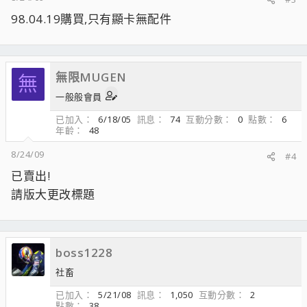
98.04.19購買,只有顯卡無配件
無限MUGEN
無
一般般會員
已加入
6/18/05
訊息
74
互動分數
0
點數
6
年齡
48
8/24/09
#4
已賣出!
請版大更改標題
boss1228
社畜
已加入
5/21/08
訊息
1,050
互動分數
2
點數
38