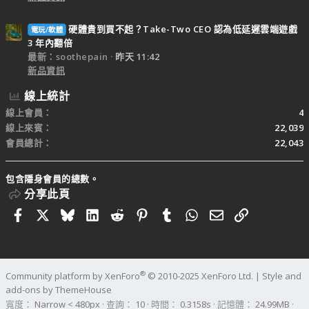
硬體貴到買不起？Take-Two CEO 認為低延遲雲端遊戲
電玩/軟體
3 年內翻倍
最新：soothepain
昨天 11:42
新品資訊
線上統計
線上會員
4
線上來賓
22,039
會員總計
22,043
包含隱身會員的總數。
分享此頁
Facebook
X
Bluesky
LinkedIn
Reddit
Pinterest
Tumblr
WhatsApp
電子郵件
連結
®
Community platform by XenForo
© 2010-2025 XenForo Ltd.
|
Style and
add-ons by ThemeHouse
寬度
查詢
10
時間
0.3158s
記憶體
24.99MB