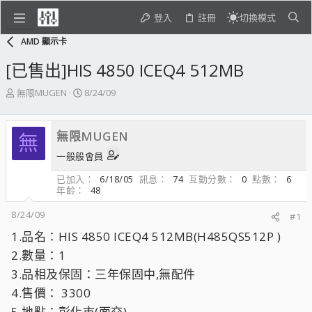
登入
註冊
切換模式
AMD 顯示卡
[已售出]HIS 4850 ICEQ4 512MB
主
開
無限MUGEN
8/24/09
題
始
發
日
起
期
無限MUGEN
無
人
一般般會員
已加入
6/18/05
訊息
74
互動分數
0
點數
6
年齡
48
8/24/09
#1
1.品名：HIS 4850 ICEQ4 512MB(H485QS512P )
2.數量：1
3.品相及保固：三年保固中,無配件
4.售價： 3300
5.地點：彰化市(面交)