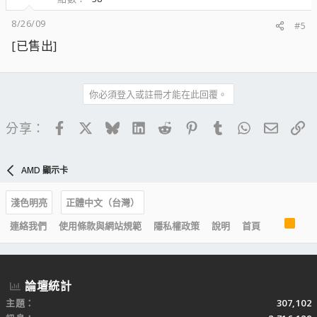
8/26/09
#5
[已售出]
你必須登入或註冊才能在此回覆。
Facebook
X
Bluesky
LinkedIn
Reddit
Pinterest
Tumblr
WhatsApp
電子郵
連
分享：
AMD 顯示卡
淺色明亮
正體中文（台灣）
R
連絡我們
使用條款與網站規範
隱私權政策
說明
首頁
S
S
論壇統計
主題
307,102