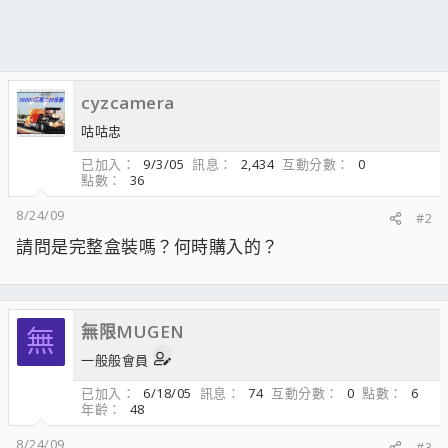
cyzcamera
咕咕忠
已加入
9/3/05
訊息
2,434
互動分數
0
點數
36
8/24/09
#2
請問是完整盒裝嗎？何時購入的？
無限MUGEN
無
一般般會員
已加入
6/18/05
訊息
74
互動分數
0
點數
6
年齡
48
8/24/09
#3