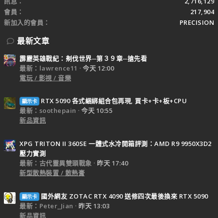
訊息
2,716,129
會員
217,904
新加入的會員
PRECISION
最新文章
霹靂英雄戰紀：刜伐世界─第３９章─搶先看
最新：lawrence11
今天 12:00
電玩 / 影視 / 音樂
RTX 5090 各式綑綁組合包再現, 買卡+卡+板+CPU
顯示卡
最新：soothepain
今天 10:55
新品資訊
XPG TRITON II 360SE 一體式水冷開箱評測：AMD R9 9950X3D2
壓力實測
最新：古代靈異雙頭戰象
昨天 17:40
新型散熱裝置 / 散熱膏
國外網友 ZOTAC RTX 4090 送修四次最後換來 RTX 5090
顯示卡
最新：Peter_Jian
昨天 13:03
新品資訊