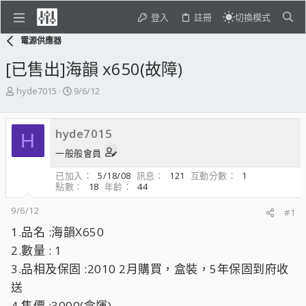
登入
註冊
切換模式
電源供應器
[已售出]海韻 x650(故障)
主
開
hyde7015
9/6/12
題
始
發
日
起
期
hyde7015
H
人
一般般會員
已加入
5/18/08
訊息
121
互動分數
1
點數
18
年齡
44
9/6/12
#1
1.品名 :海韻X650
2.數量 : 1
3.品相及保固 :2010 2月購買，盒裝，5年保固到府收
送
4.售價 :3000(含運)