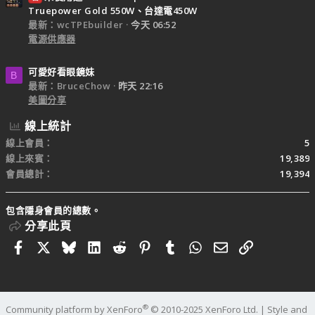
Truepower Gold 550W、台達電450W
最新：wcTPEbuilder
今天 06:52
電源供應器
可愛好看眼鏡妹
B
最新：BruceChow
昨天 22:16
美圖分享
線上統計
線上會員
5
線上來賓
19,389
會員總計
19,394
包含隱身會員的總數。
分享此頁
Facebook
X
Bluesky
LinkedIn
Reddit
Pinterest
Tumblr
WhatsApp
電子郵件
連結
®
Community platform by XenForo
© 2010-2025 XenForo Ltd.
|
Style and