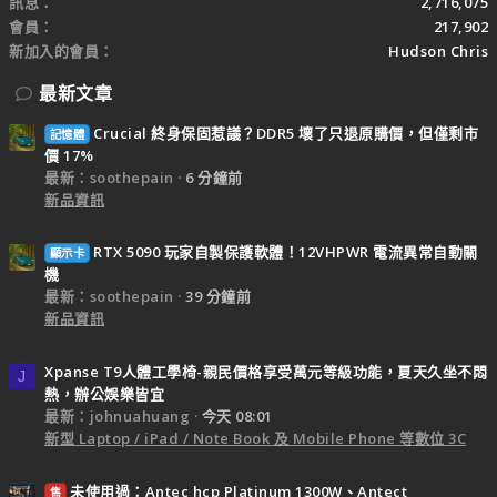
訊息
2,716,075
會員
217,902
新加入的會員
Hudson Chris
最新文章
Crucial 終身保固惹議？DDR5 壞了只退原購價，但僅剩市
記憶體
價 17%
最新：soothepain
6 分鐘前
新品資訊
RTX 5090 玩家自製保護軟體！12VHPWR 電流異常自動關
顯示卡
機
最新：soothepain
39 分鐘前
新品資訊
Xpanse T9人體工學椅-親民價格享受萬元等級功能，夏天久坐不悶
J
熱，辦公娛樂皆宜
最新：johnuahuang
今天 08:01
新型 Laptop / iPad / Note Book 及 Mobile Phone 等數位 3C
未使用過：Antec hcp Platinum 1300W、Antect
售