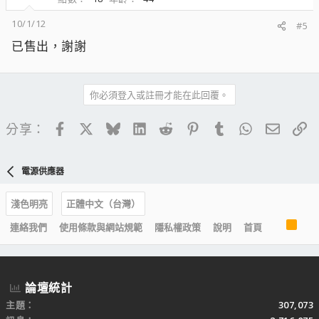
10/1/12
#5
已售出，謝謝
你必須登入或註冊才能在此回覆。
Facebook
X
Bluesky
LinkedIn
Reddit
Pinterest
Tumblr
WhatsApp
電子郵
連
分享：
電源供應器
淺色明亮
正體中文（台灣）
R
連絡我們
使用條款與網站規範
隱私權政策
說明
首頁
S
S
論壇統計
主題
307,073