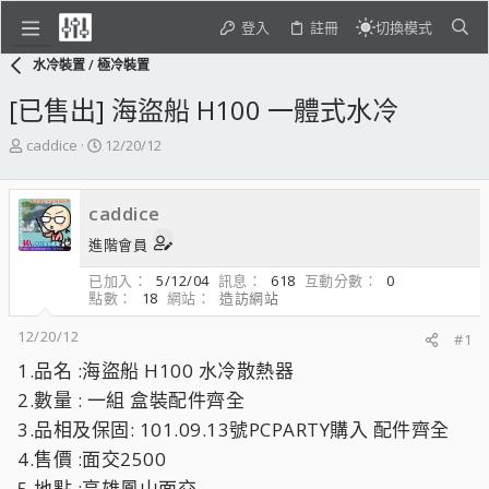
登入
註冊
切換模式
水冷裝置 / 極冷裝置
[已售出] 海盜船 H100 一體式水冷
主
開
caddice
12/20/12
題
始
發
日
起
期
caddice
人
進階會員
已加入
5/12/04
訊息
618
互動分數
0
點數
18
網站
造訪網站
12/20/12
#1
1.品名 :海盜船 H100 水冷散熱器
2.數量 : 一組 盒裝配件齊全
3.品相及保固: 101.09.13號PCPARTY購入 配件齊全
4.售價 :面交2500
5.地點 :高雄鳳山面交