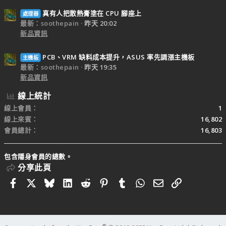
真有人把散熱膏塗在 CPU 腳座上
處理器
最新：soothepain
昨天 20:02
新品資訊
PCB、VRM 缺料成本提升，ASUS 率先調漲主機板
主機板
最新：soothepain
昨天 19:35
新品資訊
線上統計
線上會員
1
線上來賓
16,802
會員總計
16,803
包含隱身會員的總數。
分享此頁
Facebook
X
Bluesky
LinkedIn
Reddit
Pinterest
Tumblr
WhatsApp
電子郵件
連結
®