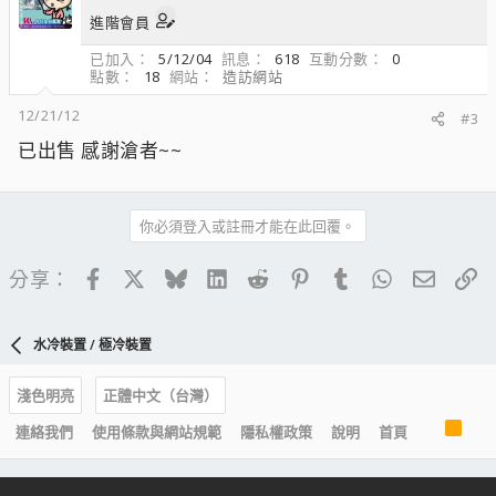
進階會員
已加入
5/12/04
訊息
618
互動分數
0
點數
18
網站
造訪網站
12/21/12
#3
已出售 感謝滄者~~
你必須登入或註冊才能在此回覆。
Facebook
X
Bluesky
LinkedIn
Reddit
Pinterest
Tumblr
WhatsApp
電子郵
連
分享：
水冷裝置 / 極冷裝置
淺色明亮
正體中文（台灣）
R
連絡我們
使用條款與網站規範
隱私權政策
說明
首頁
S
S