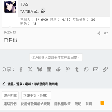
TAS
"人"生淫家...
已加入
3/16/09
訊息
4,159
互動分數
39
點數
48
9/25/13
#2
已售出
你必須登入或註冊才能在此回覆。
Facebook
X
Bluesky
LinkedIn
Reddit
Pinterest
Tumblr
WhatsApp
電子郵
連
分享：
鍵盤 / 滑鼠 / 喇叭 / 印表機等外接周邊
淺色明亮
正體中文（台灣）
R
連絡我們
使用條款與網站規範
隱私權政策
說明
首頁
S
S