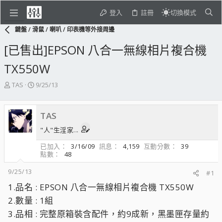
登入
註冊
切換模式
鍵盤 / 滑鼠 / 喇叭 / 印表機等外接周邊
[已售出]EPSON 八合一無線相片複合機
TX550W
主
開
TAS
9/25/13
題
始
發
日
起
期
TAS
人
"人"生淫家...
已加入
3/16/09
訊息
4,159
互動分數
39
點數
48
9/25/13
#1
1.品名 : EPSON 八合一無線相片複合機 TX550W
2.數量 : 1組
3.品相 : 完整原箱裝含配件，約9成新，黑墨匣存量約