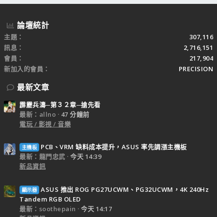
論壇統計
主題
307,116
訊息
2,716,151
會員
217,904
新加入的會員
PRECISION
最新文章
霹靂兵濤─第３２章─搶先看
最新：allno
47 分鐘前
電玩 / 影視 / 音樂
PCB、VRM 缺料成本提升，ASUS 率先調漲主機板
主機板
最新：龍門忠武
今天 14:39
新品資訊
ASUS 推出 ROG PG27UCWM、PG32UCWM，4K 240Hz
顯示器
Tandem RGB OLED
最新：soothepain
今天 14:17