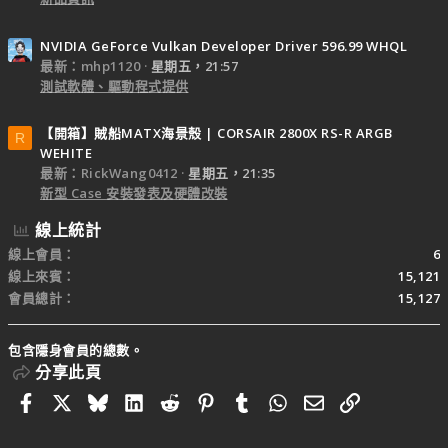
NVIDIA GeForce Vulkan Developer Driver 596.99 WHQL
最新：mhp1120
星期五，21:57
測試軟體、驅動程式提供
【開箱】賊船MATX海景殼 | CORSAIR 2800X RS-R ARGB
R
WEHITE
最新：RickWang0412
星期五，21:35
新型 Case 安裝發表及硬體改裝
線上統計
線上會員
6
線上來賓
15,121
會員總計
15,127
包含隱身會員的總數。
分享此頁
Facebook
X
Bluesky
LinkedIn
Reddit
Pinterest
Tumblr
WhatsApp
電子郵件
連結