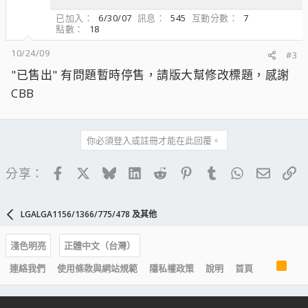
已加入
6/30/07
訊息
545
互動分數
7
點數
18
10/24/09
#3
"已售出" 有問題暫時停售，請版大幫修改標題，感謝
CBB
你必須登入或註冊才能在此回覆。
Facebook
X
Bluesky
LinkedIn
Reddit
Pinterest
Tumblr
WhatsApp
電子郵
連
分享：
LGALGA1156/1366/775/478 及其他
淺色明亮
正體中文（台灣）
R
連絡我們
使用條款與網站規範
隱私權政策
說明
首頁
S
S