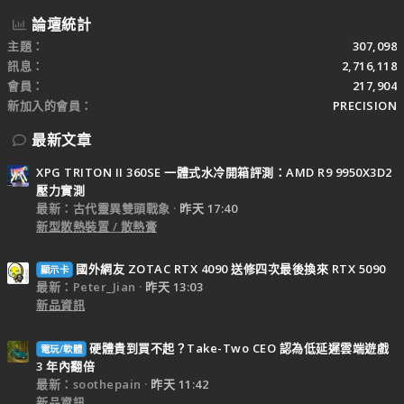
論壇統計
主題
307,098
訊息
2,716,118
會員
217,904
新加入的會員
PRECISION
最新文章
XPG TRITON II 360SE 一體式水冷開箱評測：AMD R9 9950X3D2
壓力實測
最新：古代靈異雙頭戰象
昨天 17:40
新型散熱裝置 / 散熱膏
國外網友 ZOTAC RTX 4090 送修四次最後換來 RTX 5090
顯示卡
最新：Peter_Jian
昨天 13:03
新品資訊
硬體貴到買不起？Take-Two CEO 認為低延遲雲端遊戲
電玩/軟體
3 年內翻倍
最新：soothepain
昨天 11:42
新品資訊