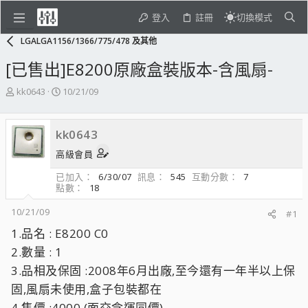
登入
註冊
切換模式
LGALGA1156/1366/775/478 及其他
[已售出]E8200原廠盒裝版本-含風扇-
主
開
kk0643
10/21/09
題
始
發
日
起
期
kk0643
人
高級會員
已加入
6/30/07
訊息
545
互動分數
7
點數
18
10/21/09
#1
1.品名 : E8200 C0
2.數量 : 1
3.品相及保固 :2008年6月出廠,至今還有一年半以上保
固,風扇未使用,盒子包裝都在
4.售價 :4000 (面交含運同價)