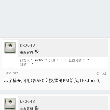
kk0643
高級會員
已加入
6/30/07
訊息
545
互動分數
7
點數
18
10/21/09
#2
忘了補充,可用Q9550交換,煩請PM給我,TKS;face0;
kk0643
高級會員