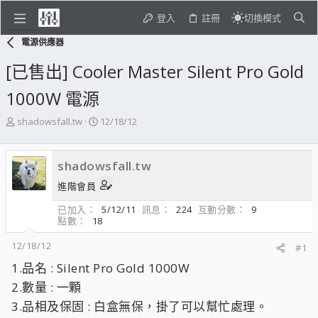
登入
註冊
切換模式
電源供應器
[已售出] Cooler Master Silent Pro Gold
1000W 電源
主
開
shadowsfall.tw
12/18/12
題
始
發
日
起
期
shadowsfall.tw
人
進階會員
已加入
5/12/11
訊息
224
互動分數
9
點數
18
12/18/12
#1
1.品名 : Silent Pro Gold 1000W
2.數量 : 一顆
3.品相及保固 : 白盒無保，掛了可以幫忙處理。