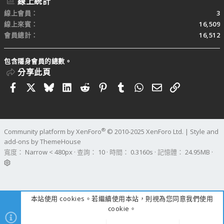
線上統計
線上會員
3
線上來賓
16,509
會員總計
16,512
包含隱身會員的總數。
分享此頁
Facebook
X
Bluesky
LinkedIn
Reddit
Pinterest
Tumblr
WhatsApp
電子郵件
連結
®
Community platform by XenForo
© 2010-2025 XenForo Ltd.
|
Style and
add-ons by ThemeHouse
寬度
查詢
10
時間
0.3160s
記憶體
24.95MB
本站使用 cookies。若繼續使用本站，則視為您同意我們使用
cookie。