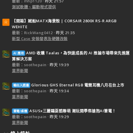
最新：mhp1120
昨天 21:57
測試軟體、驅動程式提供
【開箱】賊船MATX海景殼 | CORSAIR 2800X RS-R ARGB
R
WEHITE
最新：RickWang0412
昨天 21:35
新型 Case 安裝發表及硬體改裝
AMD 收購 Taalas，為快速成長的 AI 推論市場帶來先進運
AI 應用
算解決方案
最新：soothepain
昨天 19:39
業界新聞
Glorious GHS Eternal RGB 電競耳機八月在台上市
輸出入週邊
最新：soothepain
昨天 19:34
業界新聞
ASUSx三麗鷗耍酷聯萌 潮玩開學祭搶抱AI筆電！
筆電/桌機
最新：soothepain
昨天 19:29
業界新聞