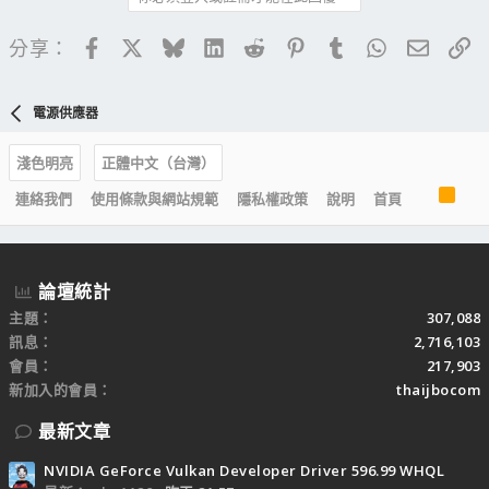
Facebook
X
Bluesky
LinkedIn
Reddit
Pinterest
Tumblr
WhatsApp
電子郵
連
分享：
電源供應器
淺色明亮
正體中文（台灣）
R
連絡我們
使用條款與網站規範
隱私權政策
說明
首頁
S
S
論壇統計
主題
307,088
訊息
2,716,103
會員
217,903
新加入的會員
thaijbocom
最新文章
NVIDIA GeForce Vulkan Developer Driver 596.99 WHQL