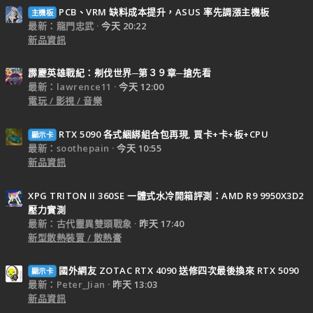
PCB、VRM 缺料成本提升，ASUS 率先調漲主機板
主機板
最新：龍門忠武
今天 20:22
新品資訊
霹靂英雄戰紀：刜伐世界─第３９章─搶先看
最新：lawrence11
今天 12:00
電玩 / 影視 / 音樂
RTX 5090 各式綑綁組合包再現, 買卡+卡+板+CPU
顯示卡
最新：soothepain
今天 10:55
新品資訊
XPG TRITON II 360SE 一體式水冷開箱評測：AMD R9 9950X3D2
壓力實測
最新：古代靈異雙頭戰象
昨天 17:40
新型散熱裝置 / 散熱膏
國外網友 ZOTAC RTX 4090 送修四次最後換來 RTX 5090
顯示卡
最新：Peter_Jian
昨天 13:03
新品資訊