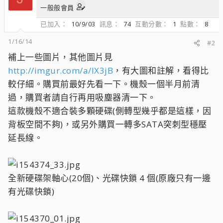
一般般會員
已加入
10/9/03
訊息
74
互動分數
1
點數
8
1/16/14
#2
補上一些圖片，其他圖片見
http://imgur.com/a/lX3jB
，有大圖和註解，看得比
較仔細。購買前最好先看一下。機殼一個半月前清
過，購買者請自行再用吸塵器清一下。
這款機殼不適合裝多顆硬碟(側轉型幾乎都是這樣，因
背板空間不夠)，或另外購買一轉多SATA突刺型穩壓
延長線。
全新硬碟架軸心(20個)、光碟快鎖 4 個(原廠只有一邊
有光碟快鎖)