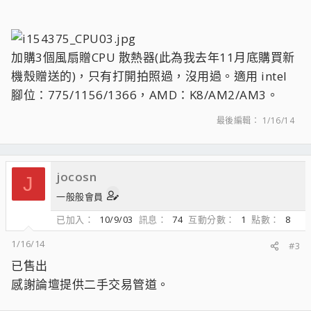
加購3個風扇贈CPU 散熱器(此為我去年11月底購買新
機殼贈送的)，只有打開拍照過，沒用過。適用 intel
腳位：775/1156/1366，AMD：K8/AM2/AM3。
最後編輯：
1/16/14
jocosn
J
一般般會員
已加入
10/9/03
訊息
74
互動分數
1
點數
8
1/16/14
#3
已售出
感謝論壇提供二手交易管道。