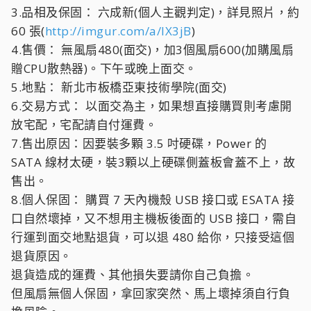
3.品相及保固： 六成新(個人主觀判定)，詳見照片，約
60 張(
http://imgur.com/a/lX3jB
)
4.售價： 無風扇480(面交)，加3個風扇600(加購風扇
贈CPU散熱器)。下午或晚上面交。
5.地點： 新北市板橋亞東技術學院(面交)
6.交易方式： 以面交為主，如果想直接購買則考慮開
放宅配，宅配請自付運費。
7.售出原因：因要裝多顆 3.5 吋硬碟，Power 的
SATA 線材太硬，裝3顆以上硬碟側蓋板會蓋不上，故
售出。
8.個人保固： 購買 7 天內機殼 USB 接口或 ESATA 接
口自然壞掉，又不想用主機板後面的 USB 接口，需自
行運到面交地點退貨，可以退 480 給你，只接受這個
退貨原因。
退貨造成的運費、其他損失要請你自己負擔。
但風扇無個人保固，拿回家突然、馬上壞掉須自行負