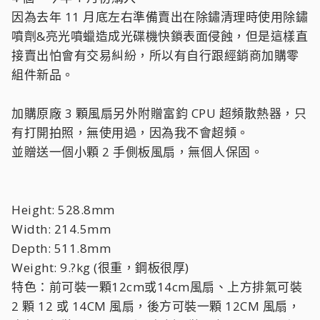
因為去年 11 月底左右準備賣出在除鏽清理時使用除鏽
噴劑&亮光噴蠟造成光碟機快鎖表面侵蝕，但是這樣直
接賣出怕會有交易糾紛，所以有自行跟經銷商加購零
組件新品。
加購原廠 3 顆風扇另外附贈富鈞 CPU 超頻散熱器，只
有打開拍照，無使用過，因為我不會超頻。
並贈送一個小顆 2 手側板風扇，無個人保固。
Height: 528.8mm
Width: 214.5mm
Depth: 511.8mm
Weight: 9.?kg (很重，鋼板很厚)
特色：前可裝一顆12cm或14cm風扇、上方排氣可裝
2 顆 12 或 14CM 風扇，後方可裝一顆 12CM 風扇，