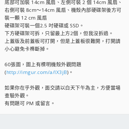
底部可加裝 14cm 風扇、左側可裝 2 個 14cm 風扇、
右側可裝 8cm～14cm 風扇、機殼內部硬碟架後方可
裝一顆 12 cm 風扇
硬碟架可裝一個2.5 吋硬碟或 SSD。
下方硬碟架可拆，只留最上方2個，但我沒拆過。
上蓋版及前蓋板可打開，但是上蓋板很難開，打開請
小心避免卡榫斷掉。
60張圖，圖上有標明機殼外觀問題
(
http://imgur.com/a/lX3jB
)。
如果你在乎外觀，面交請以白天下午為主，方便當場
查驗外觀。
有問題可 PM 或留言。