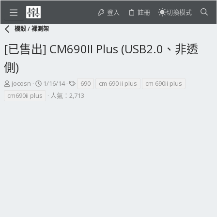
登入
註冊
切換模式
機殼 / 裸測架
[已售出] CM690II Plus (USB2.0、非透
側)
主
開
標
jocosn
1/16/14
690
cm 690 ii plus
cm 690ii plus
題
始
籤
cm690ii plus
人氣：2,713
發
日
起
期
人