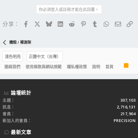
你必須登入或註冊才能在此回覆。
Facebook
X
Bluesky
LinkedIn
Reddit
Pinterest
Tumblr
WhatsApp
電子郵
連
分享：
機殼 / 裸測架
淺色明亮
正體中文（台灣）
R
連絡我們
使用條款與網站規範
隱私權政策
說明
首頁
S
S
論壇統計
主題
307,103
訊息
2,716,131
會員
217,904
新加入的會員
PRECISION
最新文章