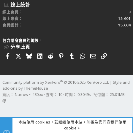
線上統計
線上會員
3
線上來賓
15,601
會員總計
15,604
包含隱身會員的總數。
分享此頁
Facebook
X
Bluesky
LinkedIn
Reddit
Pinterest
Tumblr
WhatsApp
電子郵件
連結
®
Community platform by XenForo
© 2010-2025 XenForo Ltd.
|
Style and
add-ons by ThemeHouse
寬度
查詢
10
時間
0.3049s
記憶體
25.01MB
本站使用 cookies。若繼續使用本站，則視為您同意我們使用
cookie。