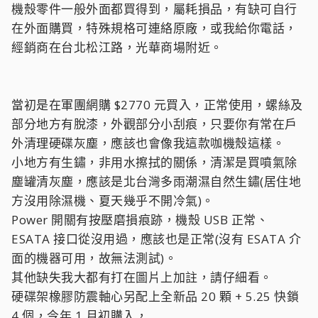
機殼零件一般外面都買得到，屬耗損品，有缺可自行
在外面購買，特殊規格可連絡原廠，或我給你電話，
經銷商在台北松江路，光華商場附近。
當初是在軍團網購 $2770 元買入，正常使用，螺絲及
部分地方有脫漆，外觀部分小刮痕，只要你有常在戶
外清理硬碟灰塵，應該也會像我這款咖機殼這樣。
小地方有生鏽，非用水擦拭的關係，清潔是買噴氣除
塵罐清灰塵，應該是北台灣多雨潮濕自然生鏽(居住地
方沒用除濕機、夏天幾乎不開冷氣)。
Power 開關有按壓磨損痕跡，機殼 USB 正常、
ESATA 接口從沒用過，應該也是正常(沒有 ESATA 介
面的機器可用，故無法測試)。
其他缺失我大都有打在圖片上加註，請仔細看。
硬碟架橡膠防震軸心另配上全新品 20 顆 + 5.25 快鎖
4 個，今年 1 月初購入，