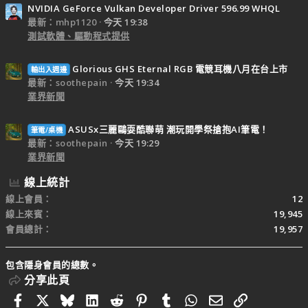
NVIDIA GeForce Vulkan Developer Driver 596.99 WHQL
最新：mhp1120
今天 19:38
測試軟體、驅動程式提供
Glorious GHS Eternal RGB 電競耳機八月在台上市
輸出入週邊
最新：soothepain
今天 19:34
業界新聞
ASUSx三麗鷗耍酷聯萌 潮玩開學祭搶抱AI筆電！
筆電/桌機
最新：soothepain
今天 19:29
業界新聞
線上統計
線上會員
12
線上來賓
19,945
會員總計
19,957
包含隱身會員的總數。
分享此頁
Facebook
X
Bluesky
LinkedIn
Reddit
Pinterest
Tumblr
WhatsApp
電子郵件
連結