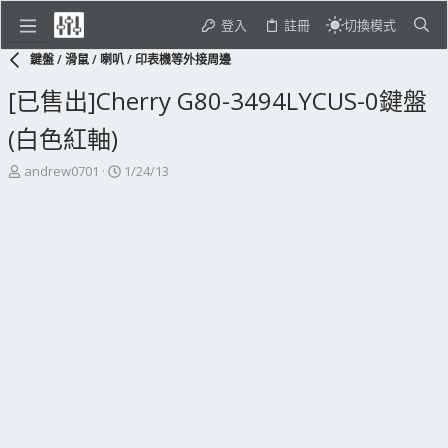
登入
註冊
切換模式
鍵盤 / 滑鼠 / 喇叭 / 印表機等外接周邊
[已售出]Cherry G80-3494LYCUS-0鍵盤
(白色紅軸)
主
開
andrew0701
1/24/13
題
始
發
日
起
期
人