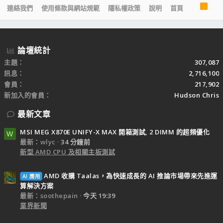
R
連絡我們
使用條款與網站規範
隱私權政策
說明
首頁
S
S
論壇統計
主題
307,087
訊息
2,716,100
會員
217,902
新加入的會員
Hudson Chris
最新文章
MSI MEG X870E UNIFY-X MAX 開箱測試, 2 DIMM 的超頻優化
W
最新：wlyc
34 分鐘前
新型 AMD CPU 及相關主板測試
AMD 收購 Taalas，為快速成長的 AI 推論市場帶來先進運
AI 應用
算解決方案
最新：soothepain
今天 19:39
業界新聞