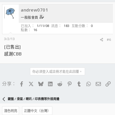
andrew0701
一般般會員
已加入
1/11/08
訊息
183
互動分數
0
點數
16
3/2/13
#6
[已售出]
感謝CBB
你必須登入或註冊才能在此回覆。
Facebook
X
Bluesky
LinkedIn
Reddit
Pinterest
Tumblr
WhatsApp
電子郵
連
分享：
鍵盤 / 滑鼠 / 喇叭 / 印表機等外接周邊
淺色明亮
正體中文（台灣）