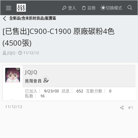
登入
註冊
切換模式
全新品(含未拆封良品)販賣區
[已售出]C900-C1900 原廠碳粉4色
(4500張)
主
開
JQJQ
11/12/12
題
始
發
日
起
期
JQJQ
人
進階會員
已加入
9/23/03
訊息
652
互動分數
0
點數
16
11/12/12
#1