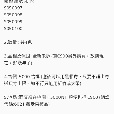
碳粉 編號 如下:
S050097
S050098
S050099
S050100
2.數量 : 共4色
3.品相及保固 :全新未拆 (買C900另外購買，放到現
在，好幾年了)
4.售價 :5000 含運 (應該可以用黑貓寄，只要不超出寄
送尺寸上限，如不行只能用新竹或大榮)
5.地點 :面交須在桃園，5000NT 順便也把 C900 (錯誤
代碼:6021 搬走當被品)