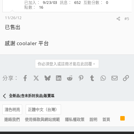
已加入
9/23/03
訊息
652
互動分數
0
點數
16
11/26/12
#5
已售出
感謝 coolaler 平台
你必須登入或註冊才能在此回覆。
Facebook
X
Bluesky
LinkedIn
Reddit
Pinterest
Tumblr
WhatsApp
電子郵
連
分享：
全新品(含未拆封良品)販賣區
淺色明亮
正體中文（台灣）
R
連絡我們
使用條款與網站規範
隱私權政策
說明
首頁
S
S