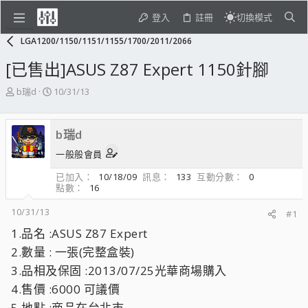
登入
註冊
切換模式
LGA1200/1150/1151/1155/1700/2011/2066
[已售出]ASUS Z87 Expert 1150針腳
主
開
b瑞d
10/31/13
題
始
發
日
起
期
b瑞d
人
一般般會員
已加入
10/18/09
訊息
133
互動分數
0
點數
16
10/31/13
#1
1.品名 :ASUS Z87 Expert
2.數量 : 一張(完整盒裝)
3.品相及保固 :2013/07/25光華商場購入
4.售價 :6000 可議價
5.地點 :商品在台北市