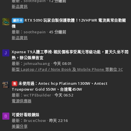
最新：soothepain
12 分鐘前
新品資訊
RTX 5090 玩家自製保護軟體！12VHPWR 電流異常自動關
顯示卡
機
最新：soothepain
45 分鐘前
新品資訊
Xpanse T9人體工學椅-親民價格享受萬元等級功能，夏天久坐不悶
J
熱，辦公娛樂皆宜
最新：johnuahuang
今天 08:01
新型 Laptop / iPad / Note Book 及 Mobile Phone 等數位 3C
未使用過：Antec hcp Platinum 1300W、Antect
售
Truepower Gold 550W、台達電450W
最新：wcTPEbuilder
今天 06:52
電源供應器
可愛好看眼鏡妹
B
最新：BruceChow
昨天 22:16
美圖分享