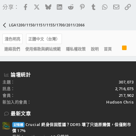
Facebook
X
Bluesky
LinkedIn
Reddit
Pinterest
Tumblr
WhatsApp
電子郵
連
分享：
LGA1200/1150/1151/1155/1700/2011/2066
淺色明亮
正體中文（台灣）
R
連絡我們
使用條款與網站規範
隱私權政策
說明
首頁
S
S
論壇統計
主題
307,073
訊息
2,716,075
會員
217,902
新加入的會員
Hudson Chris
最新文章
Crucial 終身保固惹議？DDR5 壞了只退原購價，但僅剩市
記憶體
價 17%