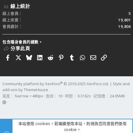
線上統計
線上會員
5
線上來賓
19,801
會員總計
19,806
包含隱身會員的總數。
分享此頁
Facebook
X
Bluesky
LinkedIn
Reddit
Pinterest
Tumblr
WhatsApp
電子郵件
連結
®
Community platform by XenForo
© 2010-2025 XenForo Ltd.
|
Style and
add-ons by ThemeHouse
寬度
查詢
10
時間
0.3162s
記憶體
24.95MB
本站使用 cookies。若繼續使用本站，則視為您同意我們使用
cookie。