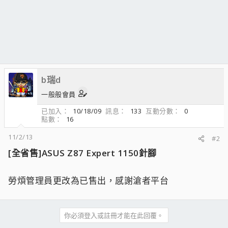
b瑞d
一般般會員
已加入
10/18/09
訊息
133
互動分數
0
點數
16
11/2/13
#2
[全省售]ASUS Z87 Expert 1150針腳
勞煩管理員更改為已售出，感謝滄者平台
你必須登入或註冊才能在此回覆。