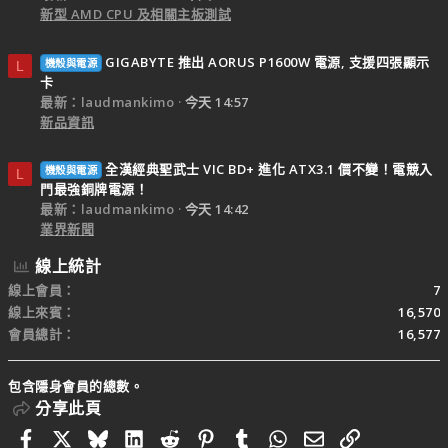
新型 AMD CPU 及相關主板測試
GIGABYTE 推出 AORUS P1600W 電源, 支援四張顯示
機殼與電源
L
卡
最新：laudmankimo
今天 14:57
新品資訊
全漢經典聖武士 VIC BD+ 進化 ATX3.1 價不變！電競入
機殼與電源
L
門最強銅牌電源！
最新：laudmankimo
今天 14:42
業界新聞
線上統計
線上會員
7
線上來賓
16,570
會員總計
16,577
包含隱身會員的總數。
分享此頁
Facebook
X
Bluesky
LinkedIn
Reddit
Pinterest
Tumblr
WhatsApp
電子郵件
連結