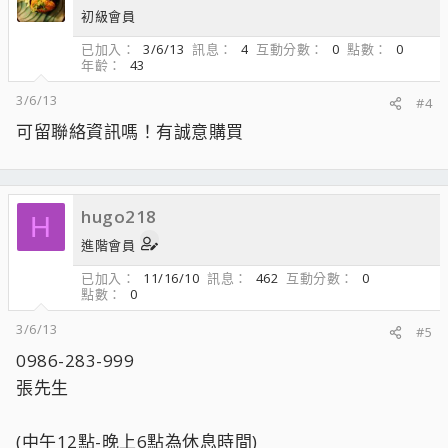
初級會員
已加入
3/6/13
訊息
4
互動分數
0
點數
0
年齡
43
3/6/13
#4
可留聯絡資訊嗎！有誠意購買
hugo218
H
進階會員
已加入
11/16/10
訊息
462
互動分數
0
點數
0
3/6/13
#5
0986-283-999
張先生
(中午12點-晚上6點為休息時間)