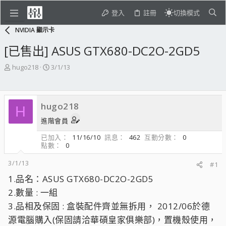
登入
註冊
切換模式
NVIDIA 顯示卡
[已售出] ASUS GTX680-DC2O-2GD5
主
開
hugo218
3/1/13
題
始
發
日
起
期
hugo218
人
H
進階會員
已加入
11/16/10
訊息
462
互動分數
0
點數
0
3/1/13
#1
1.品名：ASUS GTX680-DC2O-2GD5
2.數量 : 一組
3.品相及保固 : 盒裝配件齊並無拆用， 2012/06於德
源電腦購入(保固請洽華碩皇家俱樂部)，置機殼使用，