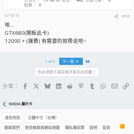
已加入
11/16/10
訊息
462
互動分數
0
點數
0
3/13/13
#10
唉...
GTX680(開板此卡)
12000 + (運費) 有需要的就帶走吧~
Last
1 of 2
下一頁
你必須登入或註冊才能在此回覆。
Facebook
X
Bluesky
LinkedIn
Reddit
Pinterest
Tumblr
WhatsApp
電子郵
連
分享：
NVIDIA 顯示卡
淺色明亮
正體中文（台灣）
R
連絡我們
使用條款與網站規範
隱私權政策
說明
首頁
S