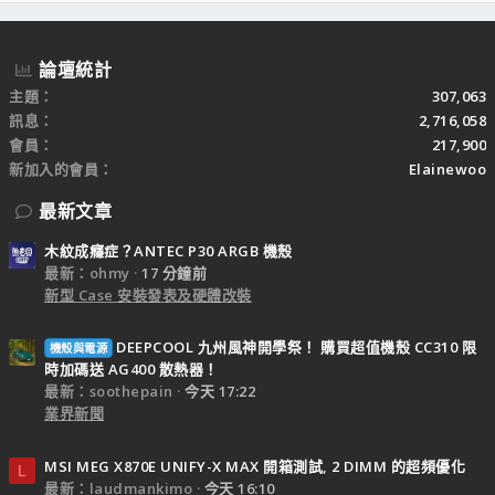
S
論壇統計
主題
307,063
訊息
2,716,058
會員
217,900
新加入的會員
Elainewoo
最新文章
木紋成癮症？ANTEC P30 ARGB 機殼
最新：ohmy
17 分鐘前
新型 Case 安裝發表及硬體改裝
DEEPCOOL 九州風神開學祭！ 購買超值機殼 CC310 限
機殼與電源
時加碼送 AG400 散熱器！
最新：soothepain
今天 17:22
業界新聞
MSI MEG X870E UNIFY-X MAX 開箱測試, 2 DIMM 的超頻優化
L
最新：laudmankimo
今天 16:10