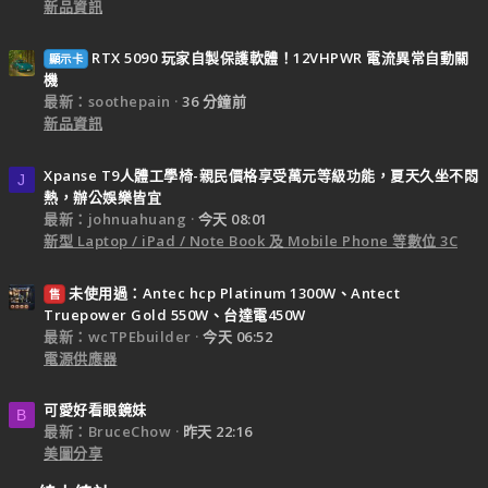
新品資訊
RTX 5090 玩家自製保護軟體！12VHPWR 電流異常自動關
顯示卡
機
最新：soothepain
36 分鐘前
新品資訊
Xpanse T9人體工學椅-親民價格享受萬元等級功能，夏天久坐不悶
J
熱，辦公娛樂皆宜
最新：johnuahuang
今天 08:01
新型 Laptop / iPad / Note Book 及 Mobile Phone 等數位 3C
未使用過：Antec hcp Platinum 1300W、Antect
售
Truepower Gold 550W、台達電450W
最新：wcTPEbuilder
今天 06:52
電源供應器
可愛好看眼鏡妹
B
最新：BruceChow
昨天 22:16
美圖分享