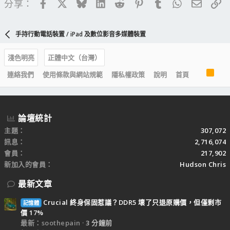
Facebook
X
Bluesky
LinkedIn
Reddit
Pinterest
Tumblr
WhatsApp
電子郵
連
分享：
手持行動電話裝置 / iPad 及數位影音多媒體裝置
淺色明亮
正體中文（台灣）
R
連絡我們
使用條款與網站規範
隱私權政策
說明
首頁
S
S
論壇統計
主題
307,072
訊息
2,716,074
會員
217,902
新加入的會員
Hudson Chris
最新文章
Crucial 終身保固惹議？DDR5 壞了只退原購價，但僅剩市
記憶體
價 17%
最新：soothepain
3 分鐘前