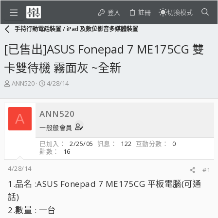
登入
註冊
切換模式
手持行動電話裝置 / iPad 及數位影音多媒體裝置
[已售出]ASUS Fonepad 7 ME175CG 雙
卡雙待機 霧面灰 ~全新
主
開
ANN520
4/28/14
題
始
發
日
起
期
ANN520
A
人
一般般會員
已加入
2/25/05
訊息
122
互動分數
0
點數
16
4/28/14
#1
1.品名 :ASUS Fonepad 7 ME175CG 平板電腦(可通
話)
2.數量 : 一台