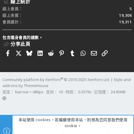
線上統計
線上會員
5
線上來賓
19,306
會員總計
19,311
包含隱身會員的總數。
分享此頁
Facebook
X
Bluesky
LinkedIn
Reddit
Pinterest
Tumblr
WhatsApp
電子郵件
連結
®
Community platform by XenForo
© 2010-2025 XenForo Ltd.
|
Style and
add-ons by ThemeHouse
寬度
查詢
10
時間
0.3079s
記憶體
24.95MB
本站使用 cookies。若繼續使用本站，則視為您同意我們使用
cookie。