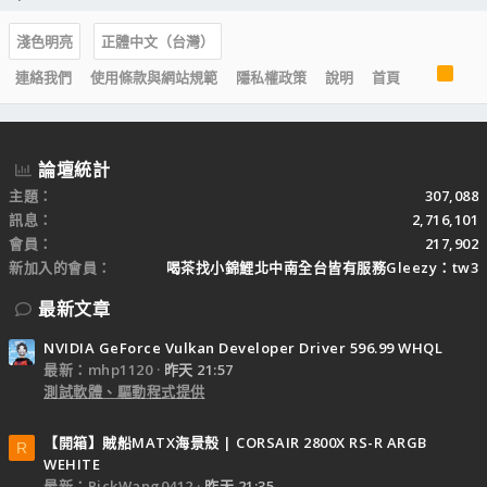
淺色明亮
正體中文（台灣）
R
連絡我們
使用條款與網站規範
隱私權政策
說明
首頁
S
S
論壇統計
主題
307,088
訊息
2,716,101
會員
217,902
新加入的會員
喝茶找小錦鯉北中南全台皆有服務Gleezy：tw3
最新文章
NVIDIA GeForce Vulkan Developer Driver 596.99 WHQL
最新：mhp1120
昨天 21:57
測試軟體、驅動程式提供
【開箱】賊船MATX海景殼 | CORSAIR 2800X RS-R ARGB
R
WEHITE
最新：RickWang0412
昨天 21:35