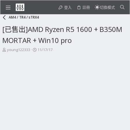
登入
註冊
切換模式
AM4 / TR4 / sTRX4
[已售出]AMD Ryzen R5 1600 + B350M
MORTAR + Win10 pro
主
開
young122333
11/17/17
題
始
發
日
起
期
人