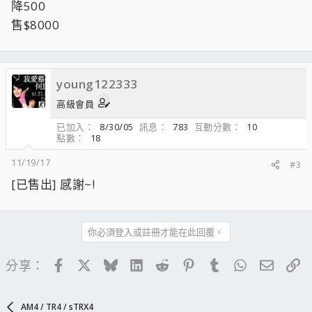
降500
售$8000
young122333
高級會員
已加入
8/30/05
訊息
783
互動分數
10
點數
18
11/19/17
#3
[已售出] 感謝~!
你必須登入或註冊才能在此回覆。
Facebook
X
Bluesky
LinkedIn
Reddit
Pinterest
Tumblr
WhatsApp
電子郵
連
分享：
AM4 / TR4 / sTRX4