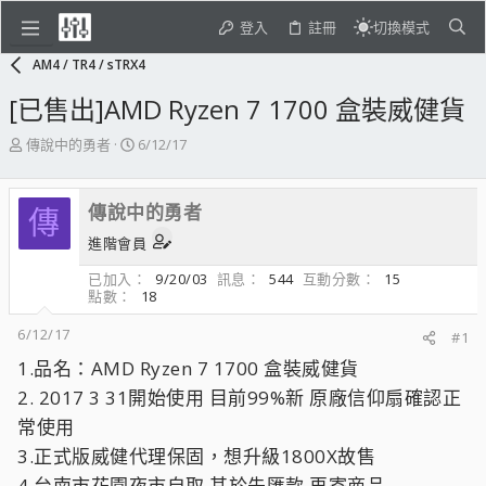
登入
註冊
切換模式
AM4 / TR4 / sTRX4
[已售出]AMD Ryzen 7 1700 盒裝威健貨
主
開
傳說中的勇者
6/12/17
題
始
發
日
起
期
傳說中的勇者
傳
人
進階會員
已加入
9/20/03
訊息
544
互動分數
15
點數
18
6/12/17
#1
1.品名：AMD Ryzen 7 1700 盒裝威健貨
2. 2017 3 31開始使用 目前99%新 原廠信仰扇確認正
常使用
3.正式版威健代理保固，想升級1800X故售
4.台南市花園夜市自取 其於先匯款 再寄商品