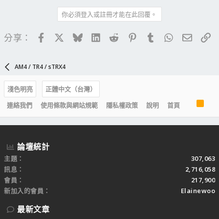
你必須登入或註冊才能在此回覆。
Facebook
X
Bluesky
LinkedIn
Reddit
Pinterest
Tumblr
WhatsApp
電子郵
連
分享：
AM4 / TR4 / sTRX4
淺色明亮
正體中文（台灣）
R
連絡我們
使用條款與網站規範
隱私權政策
說明
首頁
S
S
論壇統計
主題
307,063
訊息
2,716,058
會員
217,900
新加入的會員
Elainewoo
最新文章