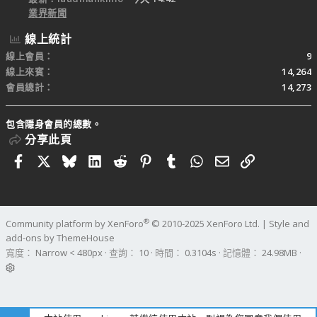
業界新聞
線上統計
線上會員
9
線上來賓
14,264
會員總計
14,273
包含隱身會員的總數。
分享此頁
Facebook
X
Bluesky
LinkedIn
Reddit
Pinterest
Tumblr
WhatsApp
電子郵件
連結
®
Community platform by XenForo
© 2010-2025 XenForo Ltd.
|
Style and
add-ons by ThemeHouse
寬度
查詢
10
時間
0.3104s
記憶體
24.98MB