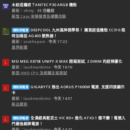
木紋成癮症？ANTEC P30 ARGB 機殼
最新：ohmy
35 分鐘前
新型 Case 安裝發表及硬體改裝
DEEPCOOL 九州風神開學祭！ 購買超值機殼 CC310 限
機殼與電源
時加碼送 AG400 散熱器！
最新：soothepain
今天 17:22
業界新聞
MSI MEG X870E UNIFY-X MAX 開箱測試, 2 DIMM 的超頻優化
L
最新：laudmankimo
今天 16:10
新型 AMD CPU 及相關主板測試
GIGABYTE 推出 AORUS P1600W 電源, 支援四張顯示
機殼與電源
L
卡
最新：laudmankimo
今天 14:57
新品資訊
全漢經典聖武士 VIC BD+ 進化 ATX3.1 價不變！電競入
機殼與電源
L
門最強銅牌電源！
最新：laudmankimo
今天 14:42