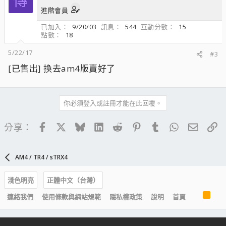
傳
進階會員
已加入
9/20/03
訊息
544
互動分數
15
點數
18
5/22/17
#3
[已售出] 換去am4版賣好了
你必須登入或註冊才能在此回覆。
Facebook
X
Bluesky
LinkedIn
Reddit
Pinterest
Tumblr
WhatsApp
電子郵
連
分享：
AM4 / TR4 / sTRX4
淺色明亮
正體中文（台灣）
R
連絡我們
使用條款與網站規範
隱私權政策
說明
首頁
S
S