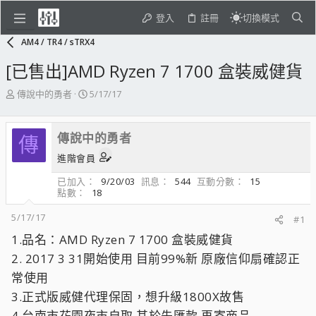
登入
註冊
切換模式
AM4 / TR4 / sTRX4
[已售出]AMD Ryzen 7 1700 盒裝威健貨
主
開
傳說中的勇者
5/17/17
題
始
發
日
起
期
傳說中的勇者
傳
人
進階會員
已加入
9/20/03
訊息
544
互動分數
15
點數
18
5/17/17
#1
1.品名：AMD Ryzen 7 1700 盒裝威健貨
2. 2017 3 31開始使用 目前99%新 原廠信仰扇確認正
常使用
3.正式版威健代理保固，想升級1800X故售
4.台南市花園夜市自取 其於先匯款 再寄商品