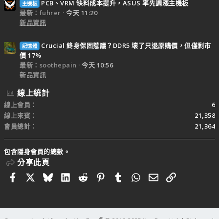
PCB、VRM 缺料成本提升，ASUS 率先調漲主機板
主機板
最新：fuhrer
今天 11:20
新品資訊
Crucial 終身保固惹議？DDR5 壞了只退原購價，但僅剩市
記憶體
價 17%
最新：soothepain
今天 10:56
新品資訊
線上統計
線上會員
6
線上來賓
21,358
會員總計
21,364
包含隱身會員的總數。
分享此頁
Facebook
X
Bluesky
LinkedIn
Reddit
Pinterest
Tumblr
WhatsApp
電子郵件
連結
®