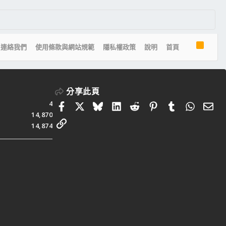
R
連絡我們
使用條款與網站規範
隱私權政策
說明
首頁
S
S
分享此頁
4
Facebook
X
Bluesky
LinkedIn
Reddit
Pinterest
Tumblr
Whats
電
14,870
連結
14,874