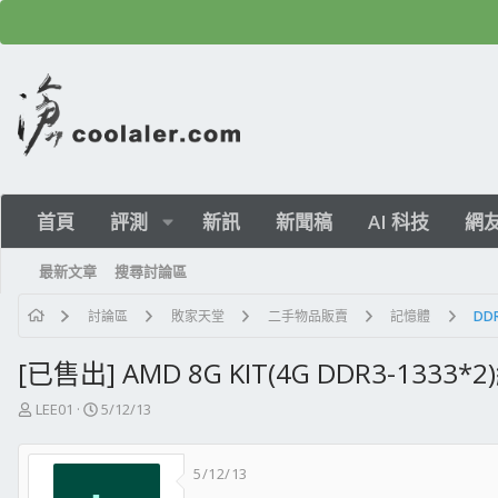
首頁
評測
新訊
新聞稿
AI 科技
網
最新文章
搜尋討論區
討論區
敗家天堂
二手物品販賣
記憶體
DDR
[已售出] AMD 8G KIT(4G DDR3-1333*
主
開
LEE01
5/12/13
題
始
發
日
5/12/13
起
期
人