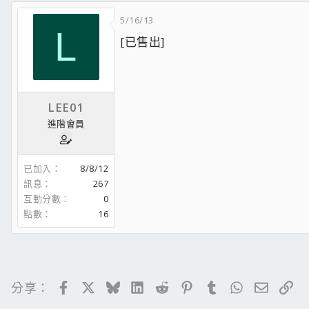
NAS:Buffalo LS WVL/E(640GB+160GB)
5/16/13
L
[已售出]
LEE01
進階會員
已加入
8/8/12
訊息
267
互動分數
0
點數
16
Facebook
X
Bluesky
LinkedIn
Reddit
Pinterest
Tumblr
WhatsApp
電子郵
連
分享：