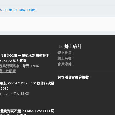
2 / DDR3 / DDR4 / DDR5
線上統計
線上會員
TON II 360SE 一體式水冷開箱評測：
線上來賓
950X3D2 壓力實測
會員總計
靈異雙頭戰象
昨天 17:40
 / 散熱膏
包含隱身會員的總數。
網友 ZOTAC RTX 4090 送修四次最
5090
_Jian
昨天 13:03
體貴到買不起？Take-Two CEO 認