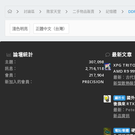
討論區
敗家天堂
二手物品販賣
記憶體
DDR
淺色明亮
正體中文（台灣）
論壇統計
最新文章
主題
307,098
XPG TRI
訊息
2,716,118
AMD R9 9
會員
217,904
最新：古代
新加入的會員
PRECISION
新型散熱裝置
國外
顯示卡
後換來 RTX 
最新：Peter
新品資訊
硬
電玩/軟體