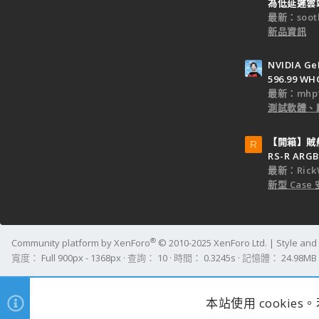
為低延遲雲端
最新：sooth
新品資訊
NVIDIA Ge
596.99 WH
最新：mhp1
測試軟體、
【開箱】賊船M
R
RS-R ARGB
最新：Rick
新型 Cas
®
Community platform by XenForo
© 2010-2025 XenForo Ltd.
|
Style an
寬度
查詢
10
時間
0.3245s
記憶體
24.98MB
本站使用 cookie