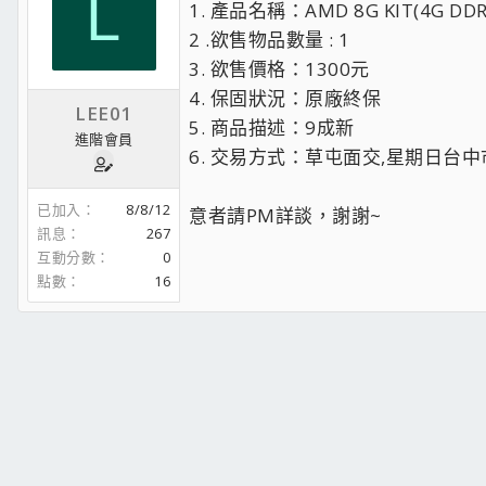
L
1. 產品名稱：AMD 8G KIT(4G DD
2 .欲售物品數量 : 1
3. 欲售價格：1300元
4. 保固狀況：原廠終保
LEE01
5. 商品描述：9成新
進階會員
6. 交易方式：草屯面交,星期日台
已加入
8/8/12
意者請PM詳談，謝謝~
訊息
267
互動分數
0
點數
16