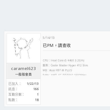
5/14/13
已PM，請查收
CPU：Intel Core-i5 4460 3.2GHz
散熱：Cooler Master Hyper 412 Slim
caramel623
MB：Asus H97-M PLUS
一般般會員
RAM：AMD 4G-DDR3*2 1600MHz
VGA：MSI R7-260X-1GD5@1200MHz
已加入
1/22/13
POWER：CM-Silent Pro Gold 550W
訊息
166
CASE：Xigmatek Aquila Black Window
互動分數
1
SSD：SanDisk UltraPlus 120GB
點數
18
HDD：Toshiba 2TB
DAC：Refined Audio RAD-W(USB)
Headphone：ATH-M50s/LE