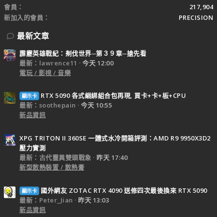
會員
217,904
新加入的會員
PRECISION
最新文章
霹靂英雄戰紀：刜伐世界─第３９章─搶先看
最新：lawrence11
今天 12:00
電玩 / 影視 / 音樂
RTX 5090 各式綑綁組合包再現, 買卡+卡+板+CPU
顯示卡
最新：soothepain
今天 10:55
新品資訊
XPG TRITON II 360SE 一體式水冷開箱評測：AMD R9 9950X3D2
壓力實測
最新：古代靈異雙頭戰象
昨天 17:40
新型散熱裝置 / 散熱膏
國外網友 ZOTAC RTX 4090 送修四次最後換來 RTX 5090
顯示卡
最新：Peter_Jian
昨天 13:03
新品資訊