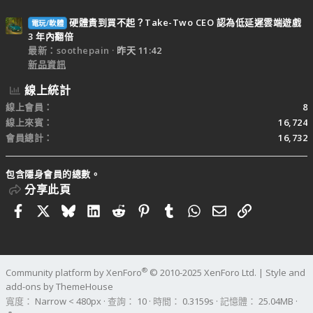
硬體貴到買不起？Take-Two CEO 認為低延遲雲端遊戲
電玩/軟體
3 年內翻倍
最新：soothepain
昨天 11:42
新品資訊
線上統計
線上會員
8
線上來賓
16,724
會員總計
16,732
包含隱身會員的總數。
分享此頁
Facebook
X
Bluesky
LinkedIn
Reddit
Pinterest
Tumblr
WhatsApp
電子郵件
連結
®
Community platform by XenForo
© 2010-2025 XenForo Ltd.
|
Style and
add-ons by ThemeHouse
寬度
查詢
10
時間
0.3159s
記憶體
25.04MB