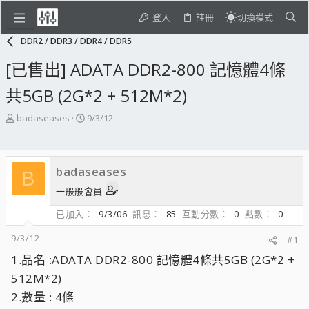
登入
註冊
切換模式
DDR2 / DDR3 / DDR4 / DDR5
[已售出] ADATA DDR2-800 記憶體4條
共5GB (2G*2 + 512M*2)
主
開
badaseases
9/3/12
題
始
發
日
起
期
badaseases
人
B
一般般會員
已加入
9/3/06
訊息
85
互動分數
0
點數
0
9/3/12
#1
1.品名 :ADATA DDR2-800 記憶體4條共5GB (2G*2 +
512M*2)
2.數量 : 4條