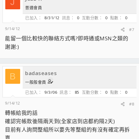
J
普通會員
已加入
8/31/12
訊息
0
互動分數
0
點數
0
9/14/12
#7
能留一個比較快的聯絡方式嗎?即時通或MSN之類的
謝謝:)
badaseases
B
一般般會員
已加入
9/3/06
訊息
85
互動分數
0
點數
0
9/14/12
#8
轉帳給我的話
確認完帳款後隔兩天到(全家店到店都約隔2天)
目前有人詢問整組所以要先等整組的有沒有確定再拆
賣