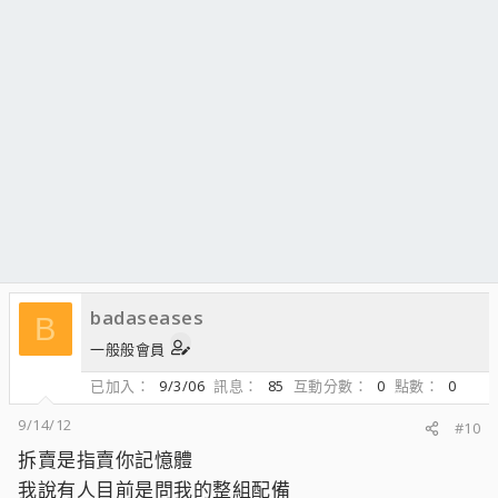
badaseases
B
一般般會員
已加入
9/3/06
訊息
85
互動分數
0
點數
0
9/14/12
#10
拆賣是指賣你記憶體
我說有人目前是問我的整組配備