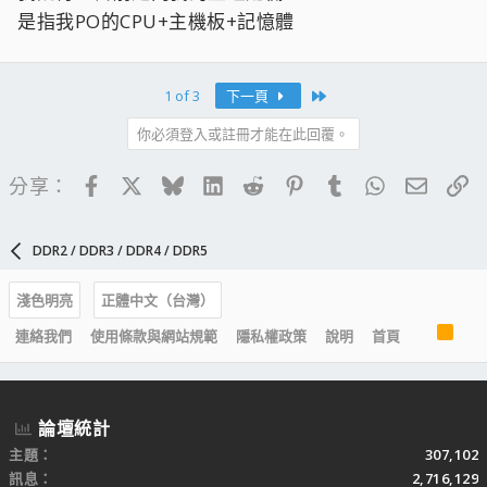
是指我PO的CPU+主機板+記憶體
Last
1 of 3
下一頁
你必須登入或註冊才能在此回覆。
Facebook
X
Bluesky
LinkedIn
Reddit
Pinterest
Tumblr
WhatsApp
電子郵
連
分享：
DDR2 / DDR3 / DDR4 / DDR5
淺色明亮
正體中文（台灣）
R
連絡我們
使用條款與網站規範
隱私權政策
說明
首頁
S
S
論壇統計
主題
307,102
訊息
2,716,129