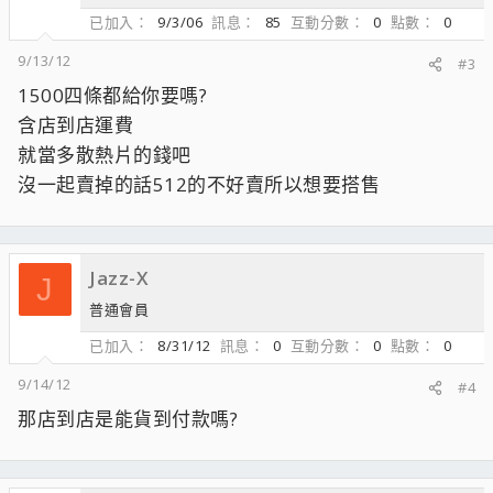
已加入
9/3/06
訊息
85
互動分數
0
點數
0
9/13/12
#3
1500四條都給你要嗎?
含店到店運費
就當多散熱片的錢吧
沒一起賣掉的話512的不好賣所以想要搭售
Jazz-X
J
普通會員
已加入
8/31/12
訊息
0
互動分數
0
點數
0
9/14/12
#4
那店到店是能貨到付款嗎?