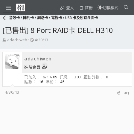
登入
註冊
切換模式
音效卡 / 陣列卡 / 網路卡 / 電視卡 / USB 卡及所有介面卡
[已售出] 8 Port RAID卡 DELL H310
主
開
adachiweb
4/30/13
題
始
發
日
起
期
adachiweb
人
進階會員
已加入
6/17/09
訊息
303
互動分數
0
點數
16
年齡
45
4/30/13
#1