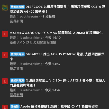
DEEPCOOL 九州風神開學祭！ 購買超值機殼 CC310 限
機殼與電源
時加碼送 AG400 散熱器！
最新：soothepain
41 分鐘前
業界新聞
MSI MEG X870E UNIFY-X MAX 開箱測試, 2 DIMM 的超頻優化
L
最新：laudmankimo
今天 16:10
新型 AMD CPU 及相關主板測試
GIGABYTE 推出 AORUS P1600W 電源, 支援四張顯示
機殼與電源
L
卡
最新：laudmankimo
今天 14:57
新品資訊
全漢經典聖武士 VIC BD+ 進化 ATX3.1 價不變！電競入
機殼與電源
L
門最強銅牌電源！
最新：laudmankimo
今天 14:42
業界新聞
Apple 傳積極搶購記憶體！找中國 CXMT 談價格碰壁
記憶體
L