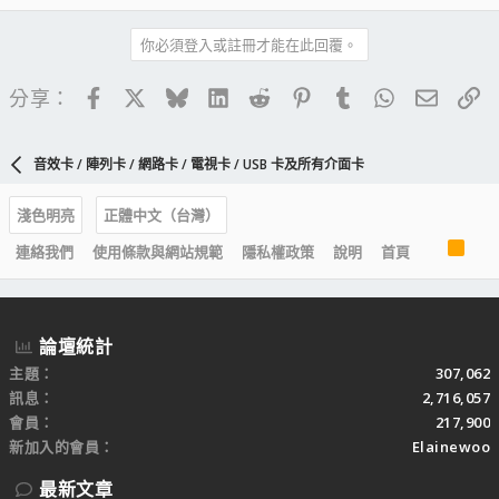
你必須登入或註冊才能在此回覆。
Facebook
X
Bluesky
LinkedIn
Reddit
Pinterest
Tumblr
WhatsApp
電子郵
連
分享：
音效卡 / 陣列卡 / 網路卡 / 電視卡 / USB 卡及所有介面卡
淺色明亮
正體中文（台灣）
R
連絡我們
使用條款與網站規範
隱私權政策
說明
首頁
S
S
論壇統計
主題
307,062
訊息
2,716,057
會員
217,900
新加入的會員
Elainewoo
最新文章