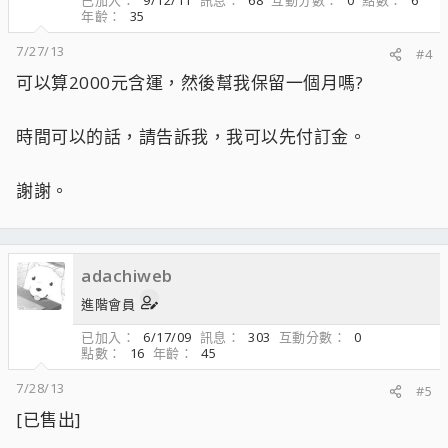
已加入
9/12/11
訊息
68
互動分數
0
點數
6
年齡
35
7/27/13
#4
可以算2000元含運，然後幫我保留一個月嗎?
時間可以的話，請告訴我，我可以先付訂金。
謝謝。
adachiweb
進階會員
已加入
6/17/09
訊息
303
互動分數
0
點數
16
年齡
45
7/28/13
#5
[已售出]