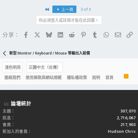
First
上一頁
3 of 3
你必須登入或註冊才能在此回覆。
Facebook
X
Bluesky
LinkedIn
Reddit
Pinterest
Tumblr
WhatsApp
電子郵
連
分享：
新型 Monitor / Keyboard / Mouse 等輸出入設備
淺色明亮
正體中文（台灣）
R
連絡我們
使用條款與網站規範
隱私權政策
說明
首頁
S
S
論壇統計
主題
307,070
訊息
2,716,067
會員
217,903
新加入的會員
Hudson Chris