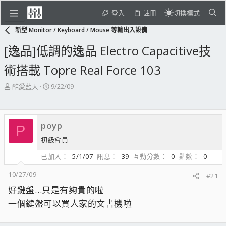
登入
註冊
切換模式
新型 Monitor / Keyboard / Mouse 等輸出入設備
[逸品]低調的逸品 Electro Capacitive技
術搭載 Topre Real Force 103
主
開
酷愛藍天
9/22/09
題
始
發
日
起
期
poyp
人
P
初級會員
已加入
5/1/07
訊息
39
互動分數
0
點數
0
10/27/09
#21
好鍵盤…只是有夠貴的啦
一個鍵盤可以買人家的文書機啦