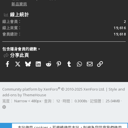
新品資訊
線上統計
線上會員
2
線上來賓
19,616
會員總計
19,618
包含隱身會員的總數。
分享此頁
Facebook
X
Bluesky
LinkedIn
Reddit
Pinterest
Tumblr
WhatsApp
電子郵件
連結
®
Community platform by XenForo
© 2010-2025 XenForo Ltd.
|
Style and
add-ons by ThemeHouse
寬度
查詢
12
時間
0.3008s
記憶體
25.04MB
本站使用 cookies。若繼續使用本站，則視為您同意我們使用