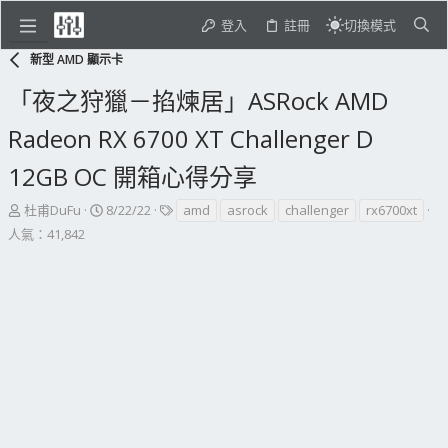
登入
註冊
切換模式
新型 AMD 顯示卡
「夜之狩獵－掐煉居」ASRock AMD
Radeon RX 6700 XT Challenger D
12GB OC 開箱心得分享
主
開
標
杜甫DuFu
8/22/22
amd
asrock
challenger
rx6700xt
題
始
籤
人氣：41,842
發
日
起
期
人