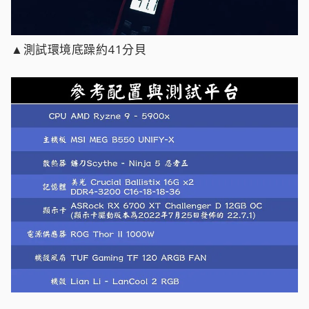
▲測試環境底躁約41分貝