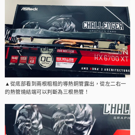
▲從底部看到兩根粗粗的導熱銅管露出，從左二右一
的熱管燒結端可以判斷為三根熱管！