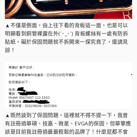
▲不僅是側面，由上往下看的背板這一面，也是可以
明顯看到銅管裸露在外(´･_･`) 背板螺絲有一處有防拆
貼紙，礙於保固問題就不拆開來一探究竟了，還請見
諒！
▲既然談到了保固問題，這裡就不得不提一下，我曾
有註冊過華碩、技嘉、微星、EVGA的保固，但華擎應
該是目前我註冊過最最輕鬆的品牌了！什麼屁都不會