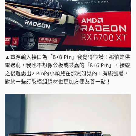
▲電源輸入接口為「8+8 Pin」我覺得很讚！那怕是供
電過剩，我也不想像公板或某嘉的「8+6 Pin」，接線
之後還露出2 Pin的小頭兒在那晃呀晃的，有礙觀瞻，
對於一些訂製模組線材也更加方便友善一點！