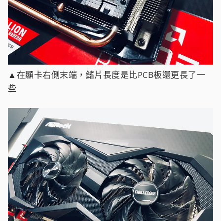
▲在顯卡右側末端，鰭片長度是比PCB板還更長了一
些