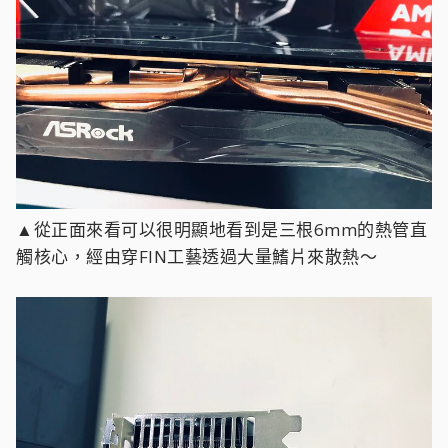
▲從正面來看可以很明顯地看到是三根6mm的熱管直
觸核心，經由穿FIN工藝透過大量鰭片來散熱～