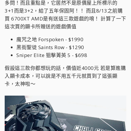
多問！而且重點是，它居然不是原價屋上所標示的
3+1而是3+2，給了五年保固阿！！ 而且8/13之前購
買 6700XT AMD是有送這三款遊戲的唷！ 計算了一下
這次買的顯卡所贈送的遊戲價值
魔咒之地 Forspoken - $1990
黑街聖徒 Saints Row - $1290
Sniper Elite 狙擊菁英 5 - $698
假設這三款你都想玩的話，價值近4000元 若是算進購
入顯卡成本，可以說是不用五千元就買到了這張顯
卡，太神啦～