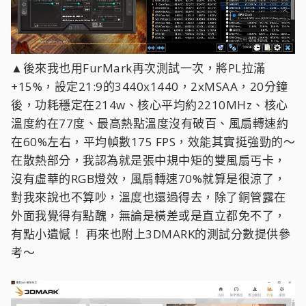
▲後來我也用FurMark再次測試一次，將PL拉滿
+15%，設定21:9的3440x1440，2xMSAA，20分鐘
後，功耗穩定在214w、核心平均約2210MHz、核心
溫度約在77度、最高熱點溫度沒有破百、風扇轉速約
在60%左右，平均幀數175 FPS，效能其實挺強勁的～
在散熱部分，我認為就是張中規中矩的雙風扇丐卡，
沒有虛華的RGB燈效，風扇轉速70%就算是很涼了，
對我來說也不算吵，溫度也還過得去，除了銅管露在
外面我覺得有點醜，無論是橫差或是直立都免不了，
有點小遺憾！ 再來也附上3DMARK的測試分數提供參
考～