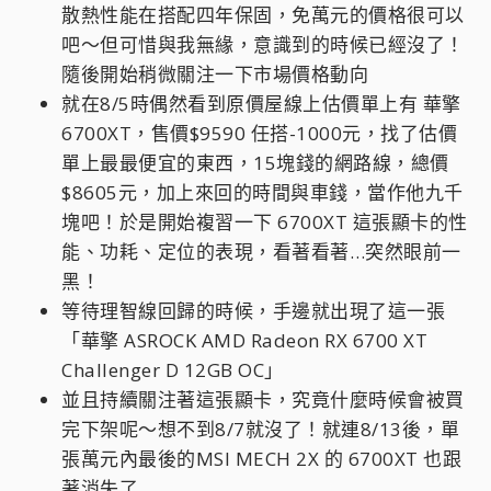
散熱性能在搭配四年保固，免萬元的價格很可以
吧～但可惜與我無緣，意識到的時候已經沒了！
隨後開始稍微關注一下市場價格動向
就在8/5時偶然看到原價屋線上估價單上有 華擎
6700XT，售價$9590 任搭-1000元，找了估價
單上最最便宜的東西，15塊錢的網路線，總價
$8605元，加上來回的時間與車錢，當作他九千
塊吧！於是開始複習一下 6700XT 這張顯卡的性
能、功耗、定位的表現，看著看著…突然眼前一
黑！
等待理智線回歸的時候，手邊就出現了這一張
「華擎 ASROCK AMD Radeon RX 6700 XT
Challenger D 12GB OC」
並且持續關注著這張顯卡，究竟什麼時候會被買
完下架呢～想不到8/7就沒了！就連8/13後，單
張萬元內最後的MSI MECH 2X 的 6700XT 也跟
著消失了 …