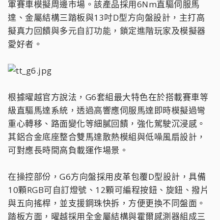
軍賽車模擬周邊市場。該產品採用6Nm直驅伺服馬
達、金屬結構三踏板與13吋D型方向盤設計，主打高
擬真力回饋與多元自訂功能，鎖定進階玩家及模擬器
愛好者。
根據曜越官方說法，G6套組最大特色在於搭載賽車等
級直驅馬達系統，透過高響應伺服馬達即時模擬過彎
重心轉移、路面變化等細膩回饋，強化駕駛沉浸感。
其鋁合金底座整合雙馬達散熱模組與低噪風扇設計，
可對應長時間高負載運作場景。
在操控部份，G6方向盤採用皮革包覆D型設計，具備
10顆RGB可自訂燈號、12顆可編程按鈕、旋鈕、撥片
與五向搖桿，並支援鋼珠快拆，方便更換不同盤面。
踏板方面，曜越採用全金屬結構與霍爾感測器組成三