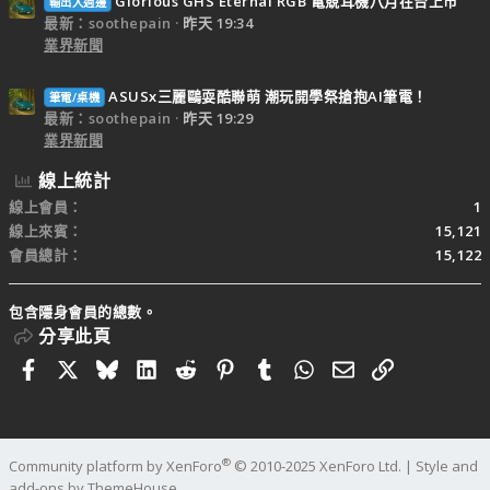
Glorious GHS Eternal RGB 電競耳機八月在台上市
輸出入週邊
最新：soothepain
昨天 19:34
業界新聞
ASUSx三麗鷗耍酷聯萌 潮玩開學祭搶抱AI筆電！
筆電/桌機
最新：soothepain
昨天 19:29
業界新聞
線上統計
線上會員
1
線上來賓
15,121
會員總計
15,122
包含隱身會員的總數。
分享此頁
Facebook
X
Bluesky
LinkedIn
Reddit
Pinterest
Tumblr
WhatsApp
電子郵件
連結
®
Community platform by XenForo
© 2010-2025 XenForo Ltd.
|
Style and
add-ons by ThemeHouse