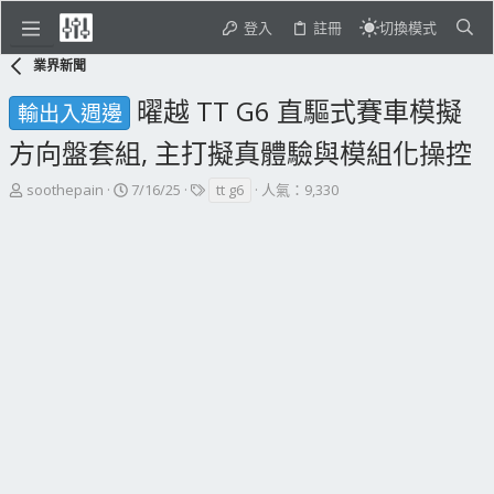
登入
註冊
切換模式
業界新聞
曜越 TT G6 直驅式賽車模擬
輸出入週邊
方向盤套組, 主打擬真體驗與模組化操控
主
開
標
soothepain
7/16/25
tt g6
人氣：9,330
題
始
籤
發
日
起
期
人