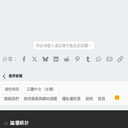
你必須登入或註冊才能在此回覆。
Facebook
X
Bluesky
LinkedIn
Reddit
Pinterest
Tumblr
WhatsApp
電子郵
連
分享：
業界新聞
淺色明亮
正體中文（台灣）
R
連絡我們
使用條款與網站規範
隱私權政策
說明
首頁
S
S
論壇統計