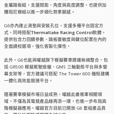
金屬踏板組，支援間距、角度與高度調整，也提供加
購阻尼模組以進一步細化煞車腳感。
G6亦內建止滑墊與安裝孔位，支援多種平台固定方
式，同時搭配
Thermaltake Racing Control
軟體，
提供包含力回饋參數、踏板靈敏度與鍵位配置在內的
全面調校選項，強化客製化彈性。
此外，G6也能與曜越旗下模擬賽車週邊無縫整合，包
括 GR500 模擬駕駛座艙、GM5 三軸動態平台與多螢
幕支架等，官方建議可搭配 The Tower 600 機殼建構
一體化高效能競速平台。
隨著賽車模擬市場日益成熟，曜越此番進軍相關領
域，不僅為其電競產品線再添一環，也進一步布局高
階模擬器應用。曜越官方目前已開放 G6 套組產品頁