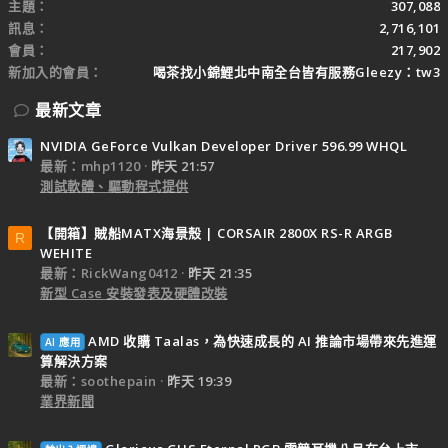
主題
307,088
訊息
2,716,101
會員
217,902
新加入的會員
喝茶找小錦鯉北中南全台皆有服務Gleezy：tw3
最新文章
NVIDIA GeForce Vulkan Developer Driver 596.99 WHQL
最新：mhp1120
昨天 21:57
測試軟體、驅動程式提供
【開箱】賊船MATX海景殼 | CORSAIR 2800X RS-R ARGB
R
WEHITE
最新：RickWang0412
昨天 21:35
新型 Case 安裝發表及硬體改裝
AMD 收購 Taalas，為快速成長的 AI 推論市場帶來先進運
AI 應用
算解決方案
最新：soothepain
昨天 19:39
業界新聞