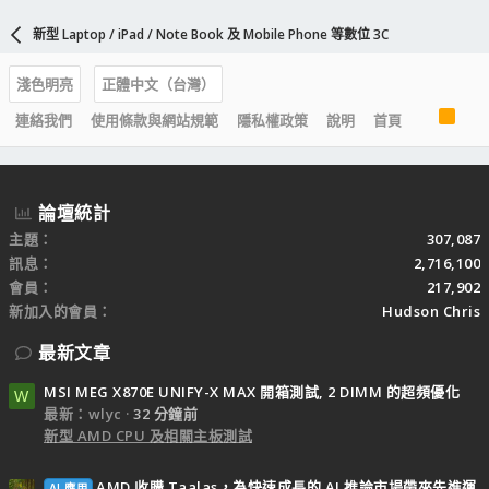
新型 Laptop / iPad / Note Book 及 Mobile Phone 等數位 3C
淺色明亮
正體中文（台灣）
R
連絡我們
使用條款與網站規範
隱私權政策
說明
首頁
S
S
論壇統計
主題
307,087
訊息
2,716,100
會員
217,902
新加入的會員
Hudson Chris
最新文章
MSI MEG X870E UNIFY-X MAX 開箱測試, 2 DIMM 的超頻優化
W
最新：wlyc
32 分鐘前
新型 AMD CPU 及相關主板測試
AMD 收購 Taalas，為快速成長的 AI 推論市場帶來先進運
AI 應用