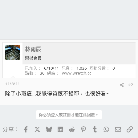
林雨辰
榮譽會員
已加入
6/10/11
訊息
1,036
互動分數
0
點數
36
網站
www.wretch.cc
11/8/11
#2
除了小瑕疵...我覺得質感不錯耶，也很好看~
你必須登入或註冊才能在此回覆。
Facebook
X
Bluesky
LinkedIn
Reddit
Pinterest
Tumblr
WhatsApp
電子郵
連
分享：