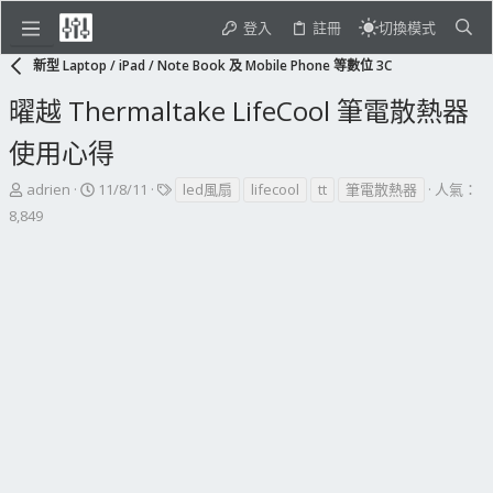
登入
註冊
切換模式
新型 Laptop / iPad / Note Book 及 Mobile Phone 等數位 3C
曜越 Thermaltake LifeCool 筆電散熱器
使用心得
主
開
標
adrien
11/8/11
led風扇
lifecool
tt
筆電散熱器
人氣：
題
始
籤
8,849
發
日
起
期
人