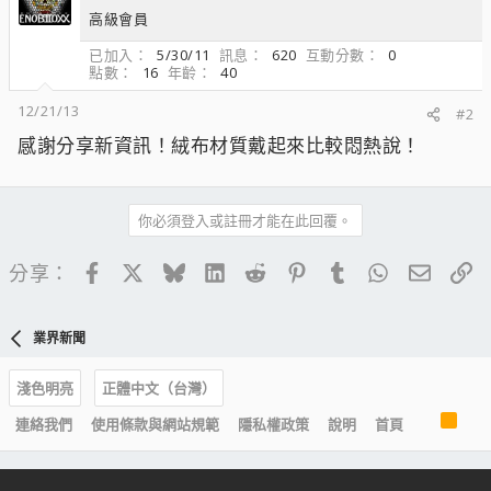
高級會員
已加入
5/30/11
訊息
620
互動分數
0
點數
16
年齡
40
12/21/13
#2
感謝分享新資訊！絨布材質戴起來比較悶熱說！
你必須登入或註冊才能在此回覆。
Facebook
X
Bluesky
LinkedIn
Reddit
Pinterest
Tumblr
WhatsApp
電子郵
連
分享：
業界新聞
淺色明亮
正體中文（台灣）
R
連絡我們
使用條款與網站規範
隱私權政策
說明
首頁
S
S