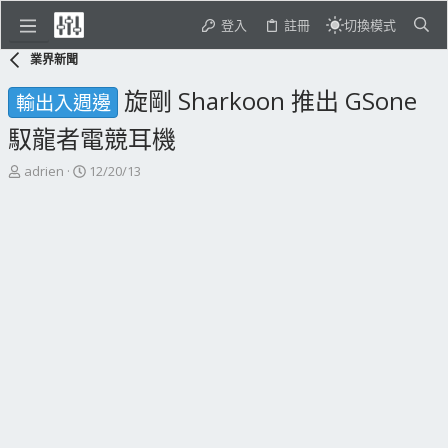
登入
註冊
切換模式
業界新聞
旋剛 Sharkoon 推出 GSone
輸出入週邊
馭龍者電競耳機
主
開
adrien
12/20/13
題
始
發
日
起
期
人