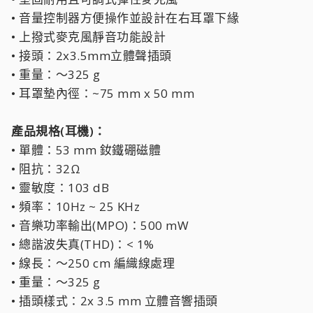
• 音量控制器方便操作並設計在右耳罩下緣
• 上撥式麥克風靜音功能設計
• 接頭：2x3.5mm立體聲插頭
• 重量：～325 g
• 耳罩墊內徑：~75 mm x 50 mm
產品規格(耳機)：
• 單體：53 mm 釹鐵硼磁體
• 阻抗：32Ω
• 靈敏度：103 dB
• 頻率：10Hz ~ 25 KHz
• 音樂功率輸出(MPO)：500 mW
• 總諧波失真(THD)：< 1%
• 線長：～250 cm 編織線處理
• 重量：～325 g
• 插頭樣式：2x 3.5 mm 立體音響插頭