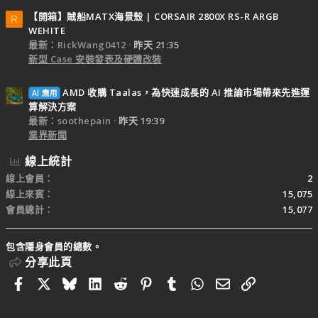
【開箱】賊船MATX海景殼 | CORSAIR 2800X RS-R ARGB
R
WEHITE
最新：RickWang0412
昨天 21:35
新型 Case 安裝發表及硬體改裝
AMD 收購 Taalas，為快速成長的 AI 推論市場帶來先進運
AI 應用
算解決方案
最新：soothepain
昨天 19:39
業界新聞
線上統計
線上會員
2
線上來賓
15,075
會員總計
15,077
包含隱身會員的總數。
分享此頁
Facebook
X
Bluesky
LinkedIn
Reddit
Pinterest
Tumblr
WhatsApp
電子郵件
連結