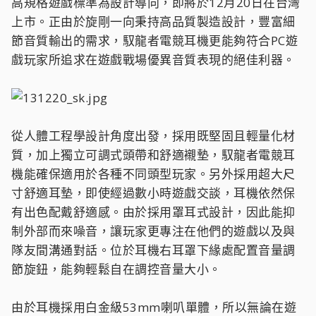
高規格遊戲標準為設計導向，即將於12月20日在台灣
上市。正由於旋剛一向秉持高品質製造設計，豐富細
節音質輸出的需求，馭龍者電競耳機更能夠符合PC遊
戲玩家所追求在遊戲戰場優異音質表現的絕佳利器。
從人體工程學設計角度出發，採用既堅固且輕量化材
質，加上獨立可調式頭帶和舒適襯墊，馭龍者電競耳
機能確保適用於各種不同頭型玩家。另外採用超大尺
寸舒適耳墊，即使經過數小時遊戲交談，耳機依然保
有出色配戴舒適感。由於採用罩耳式設計，因此能抑
制外部而來噪音，讓玩家更專注在他們的遊戲以及與
隊友間溝通對話。位於耳機右耳罩下緣處配置音量調
節旋鈕，能夠輕鬆自在調控音量大小。
由於耳機採用白金級53mm喇叭單體，所以無論在遊