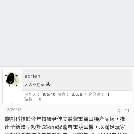
adrien
大人不在家
已加入
9/6/10
訊息
3,658
互動分數
1
點數
0
12/20/13
#1
旋剛科技於今年持續延伸立體聲電競耳機產品線，推
出全新造型設計GSone馭龍者電競耳機，以滿足玩家