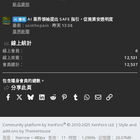
新品資訊
AI 業界領袖提出 SAFE 指引，促進資安透明度
AI 應用
最新：soothepain
昨天 13:38
業界新聞
線上統計
線上會員
6
線上來賓
12,531
會員總計
12,537
包含隱身會員的總數。
分享此頁
Facebook
X
Bluesky
LinkedIn
Reddit
Pinterest
Tumblr
WhatsApp
電子郵件
連結
®
Community platform by XenForo
© 2010-2025 XenForo Ltd.
|
Style and
add-ons by ThemeHouse
寬度
查詢
11
時間
1.2969s
記憶體
26.07MB