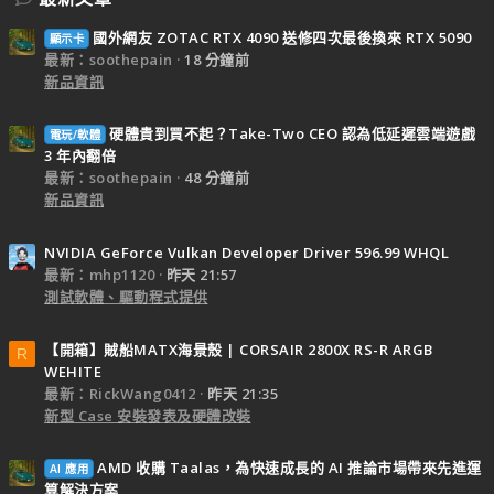
國外網友 ZOTAC RTX 4090 送修四次最後換來 RTX 5090
顯示卡
最新：soothepain
18 分鐘前
新品資訊
硬體貴到買不起？Take-Two CEO 認為低延遲雲端遊戲
電玩/軟體
3 年內翻倍
最新：soothepain
48 分鐘前
新品資訊
NVIDIA GeForce Vulkan Developer Driver 596.99 WHQL
最新：mhp1120
昨天 21:57
測試軟體、驅動程式提供
【開箱】賊船MATX海景殼 | CORSAIR 2800X RS-R ARGB
R
WEHITE
最新：RickWang0412
昨天 21:35
新型 Case 安裝發表及硬體改裝
AMD 收購 Taalas，為快速成長的 AI 推論市場帶來先進運
AI 應用
算解決方案