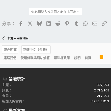
你必須登入或註冊才能在此回覆。
Facebook
X
Bluesky
LinkedIn
Reddit
Pinterest
Tumblr
WhatsApp
電子郵
連
分享：
新鮮人自我介紹
淺色明亮
正體中文（台灣）
R
連絡我們
使用條款與網站規範
隱私權政策
說明
首頁
S
S
論壇統計
主題
307,093
訊息
2,716,108
會員
217,904
新加入的會員
PRECISION
最新文章