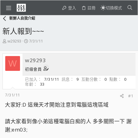
登入
註冊
切換模式
新鮮人自我介紹
新人報到~~~
主
開
w29293
7/31/11
題
始
發
日
起
期
w29293
W
人
初級會員
已加入
7/31/11
訊息
9
互動分數
0
點數
0
年齡
33
7/31/11
#1
大家好:D 這幾天才開始注意到電腦這塊區域
請大家看到像小弟這種電腦白痴的人 多多關照一下 謝
謝;em03;