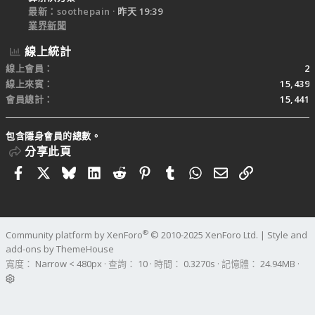
最新：soothepain
昨天 19:39
業界新聞
線上統計
線上會員
2
線上來賓
15,439
會員總計
15,441
包含隱身會員的總數。
分享此頁
Facebook
X
Bluesky
LinkedIn
Reddit
Pinterest
Tumblr
WhatsApp
電子郵件
連結
®
Community platform by XenForo
© 2010-2025 XenForo Ltd.
|
Style and
add-ons by ThemeHouse
寬度
查詢
10
時間
0.3270s
記憶體
24.94MB