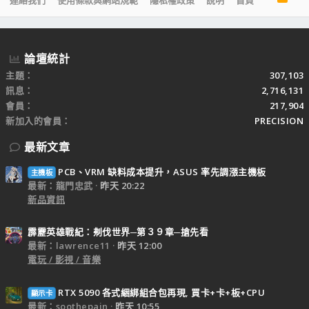
連絡我們
使用條款與網站規範
隱私權政策
說明
首頁
S
S
論壇統計
主題
307,103
訊息
2,716,131
會員
217,904
新加入的會員
PRECISION
最新文章
PCB、VRM 缺料成本提升，ASUS 率先調漲主機板
主機板
最新：龍門忠武
昨天 20:22
新品資訊
霹靂英雄戰紀：刜伐世界─第３９章─搶先看
最新：lawrence11
昨天 12:00
電玩 / 影視 / 音樂
RTX 5090 各式綑綁組合包再現, 買卡+卡+板+CPU
顯示卡
最新：soothepain
昨天 10:55