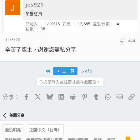
jos921
J
榮譽會員
已加入
1/10/16
訊息
12,685
互動分數
4
點數
38
11/5/20
#44
辛苦了版主，謝謝您無私分享
First
上一頁
5 of 5
你必須登入或註冊才能在此回覆。
Facebook
X
Bluesky
LinkedIn
Reddit
Pinterest
Tumblr
WhatsApp
電子郵
連
分享：
美圖分享
淺色明亮
正體中文（台灣）
R