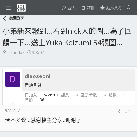
登入
註冊
切換模式
美圖分享
小弟新來報到...看到nick大的圖...為了回
饋一下...送上Yuka Koizumi 54張圖...
主
開
orthodox
3/3/07
題
始
發
日
起
期
diaoseoni
人
D
普通會員
已加入
5/26/07
訊息
0
互動分數
0
點數
0
年齡
36
9/20/07
#41
活不多说...感谢楼主分享..谢谢了