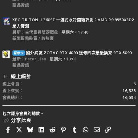
新品資訊
XPG TRITON II 360SE 一體式水冷開箱評測：AMD R9 9950X3D2
壓力實測
最新：古代靈異雙頭戰象
星期六，17:40
新型散熱裝置 / 散熱膏
國外網友 ZOTAC RTX 4090 送修四次最後換來 RTX 5090
顯示卡
最新：Peter_Jian
星期六，13:03
新品資訊
線上統計
線上會員
6
線上來賓
16,528
會員總計
16,534
包含隱身會員的總數。
分享此頁
Facebook
X
Bluesky
LinkedIn
Reddit
Pinterest
Tumblr
WhatsApp
電子郵件
連結