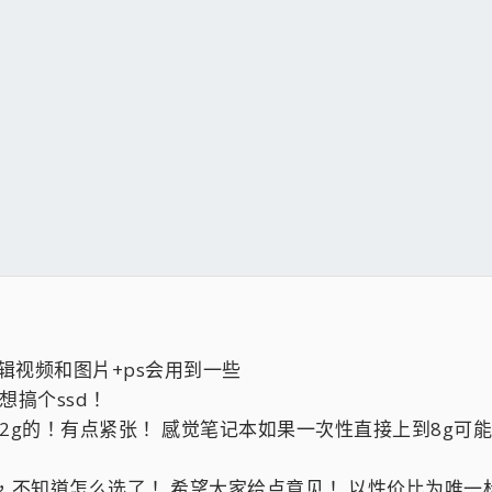
量编辑视频和图片+ps会用到一些
想搞个ssd！
2g的！有点紧张！ 感觉笔记本如果一次性直接上到8g可
，不知道怎么选了！ 希望大家给点意见！ 以性价比为唯一