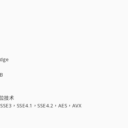
dge
B
4位技术
E3，SSE4.1，SSE4.2，AES，AVX