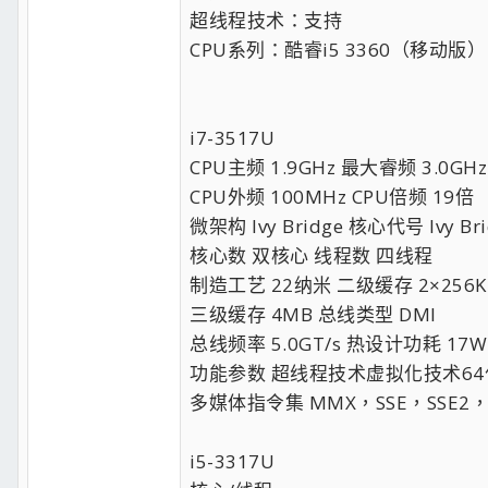
超线程技术：支持
CPU系列：酷睿i5 3360（移动版）
i7-3517U
CPU主频 1.9GHz 最大睿频 3.0GHz
CPU外频 100MHz CPU倍频 19倍
微架构 Ivy Bridge 核心代号 Ivy Bri
核心数 双核心 线程数 四线程
制造工艺 22纳米 二级缓存 2×256K
三级缓存 4MB 总线类型 DMI
总线频率 5.0GT/s 热设计功耗 17W
功能参数 超线程技术虚拟化技术6
多媒体指令集 MMX，SSE，SSE2，SS
i5-3317U