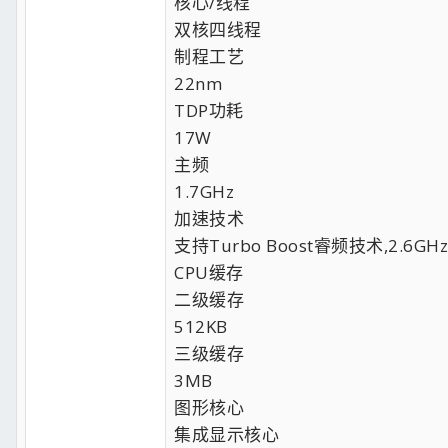
核心/线程
双核四线程
制程工艺
22nm
TDP功耗
17W
主频
1.7GHz
加速技术
支持Turbo Boost睿频技术,2.6GHz
CPU缓存
二级缓存
512KB
三级缓存
3MB
图形核心
集成显示核心