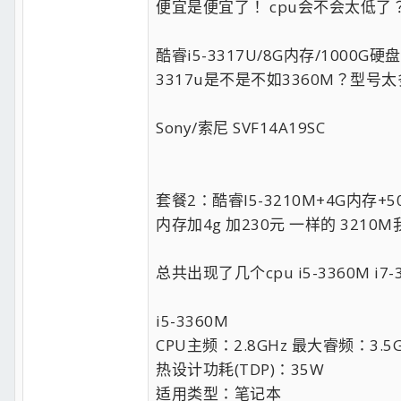
便宜是便宜了！ cpu会不会太低了
酷睿i5-3317U/8G内存/1000G硬
3317u是不是不如3360M？型
Sony/索尼 SVF14A19SC
套餐2：酷睿I5-3210M+4G内存+5
内存加4g 加230元 一样的 321
总共出现了几个cpu i5-3360M i7-35
i5-3360M
CPU主频：2.8GHz 最大睿频：3.
热设计功耗(TDP)：35W
适用类型：笔记本