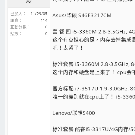
已加入
11/29/05
Asus/华硕 S46E3217CM
訊息
114
互動分數
0
套 餐 四 i5-3360M 2.8-3.5GHz,
點數
0
这个有点担心的是，内存去掉集成显示
吧！太紧了！
标准套餐 i5-3360M 2.8-3.5GHz, 
这个内存和硬盘是上来了！ cpu会
官方标配 i7-3517U 1.9-3.0GHz, 
唯一的差别就在cpu上了！ i5-3
Lenovo/联想S400
标准套餐 酷睿i5-3317U/4G内存/5