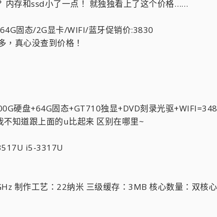
？ 内存和ssd小了一点！ 就独独看上了这个价格……
盘64G固态/2G显卡/WIFI/蓝牙促销价:3830
号太多，真心没查到价格！
00G硬盘+64G固态+GT710独显+DVD刻录光驱+WIFI=34
0M我不知道跟上面的u比起来 区别在哪里~
17U i5-3317U
5GHz 制作工艺：22纳米 三级缓存：3MB 核心数量：双核心 核